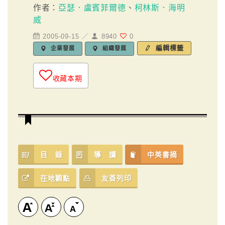
作者：
亞瑟．盧賓菲爾德
、
柯林斯．海明
威
2005-09-15 ／
8940
0
編輯標籤
企業發展
組織發展
收藏本期
目 錄
導 讀
中英書摘
在地觀點
友善列印