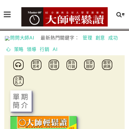
問問大師AI
最新熱門關鍵字：
管理
創意
成功
心
策略
領導
行銷
AI
創意
經營
廣告
投資
趨勢
思考
管理
行銷
理財
網路
企業
名人
單期
簡介