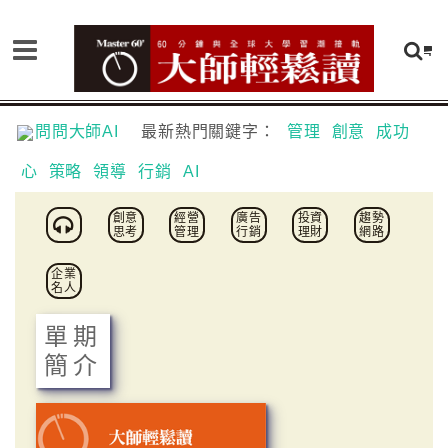
問問大師AI
最新熱門關鍵字：
管理
創意
成功
心
策略
領導
行銷
AI
創意
經營
廣告
投資
趨勢
思考
管理
行銷
理財
網路
企業
名人
單期
簡介