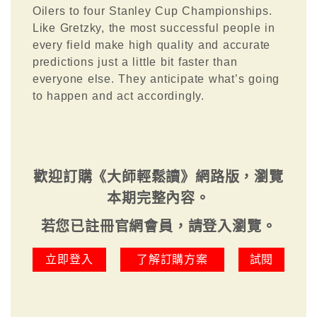
Oilers to four Stanley Cup Championships.
Like Gretzky, the most successful people in
every field make high quality and accurate
predictions just a little bit faster than
everyone else. They anticipate what’s going
to happen and act accordingly.
歡迎訂購《大師輕鬆讀》網路版，瀏覽
本期完整內容。
若您已註冊官網會員，請登入瀏覽。
立即登入
了解訂購方案
試閱