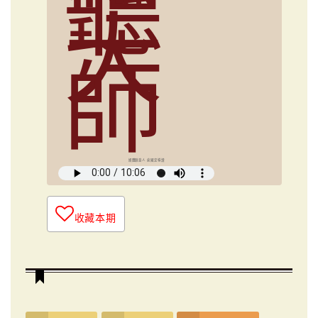
聽
大
師
媒體創意人 俞國定導讀
收藏本期