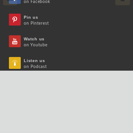
on Facebook
Pin us
on Pinterest
Watch us
on Youtube
Listen us
on Podcast
Follow us
on Slideshare
Copyrights © 2026 大師輕鬆讀股份有限公司 版權