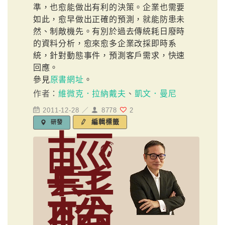
準，也愈能做出有利的決策。企業也需要
如此，愈早做出正確的預測，就能防患未
然、制敵機先。有別於過去傳統耗日廢時
的資料分析，愈來愈多企業改採即時系
統，針對動態事件，預測客戶需求，快速
回應。
參見
原書網址
。
作者：
維微克．拉納戴夫
、
凱文．曼尼
2011-12-28 ／
8778
2
編輯標籤
研發
輕
鬆