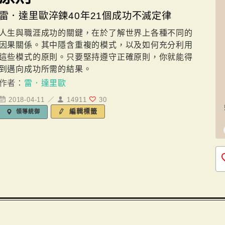
雷．達里歐淬鍊40年21個成功不滅定律
人生與職涯成功的關鍵，在於了解世界上各種不同的
因果關係。其中隱含重複的模式，以及如何充分利用
這些模式的原則。只要堅持遵守正確原則，你就能得
到邁向成功所需的結果。
作者：
雷．達里歐
2018-04-11 ／
14911
30
編輯標籤
領導統御