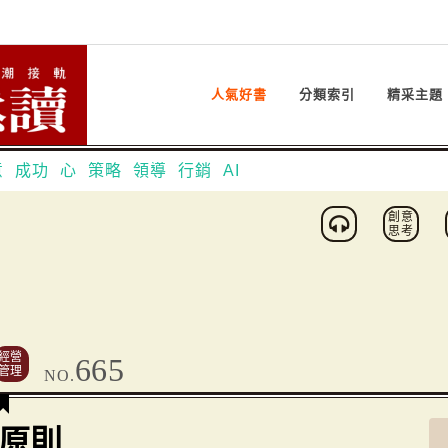
人氣好書
分類索引
精采主題
意
成功
心
策略
領導
行銷
AI
創意
思考
經營
665
管理
NO.
原則