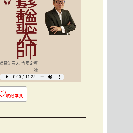
鬆
聽
大
師
媒體創意人 俞國定導
讀
收藏本期