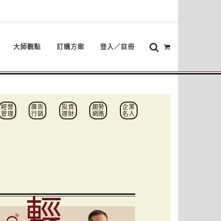
大師觀點
訂購方案
登入／註冊
經營
廣告
投資
趨勢
企業
管理
行銷
理財
網路
名人
輕