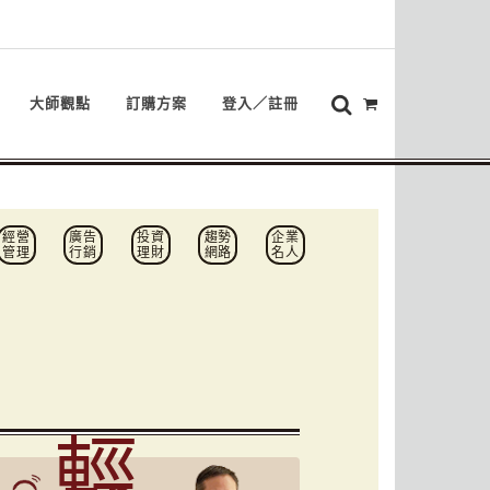
大師觀點
訂購方案
登入／註冊
經營
廣告
投資
趨勢
企業
管理
行銷
理財
網路
名人
輕