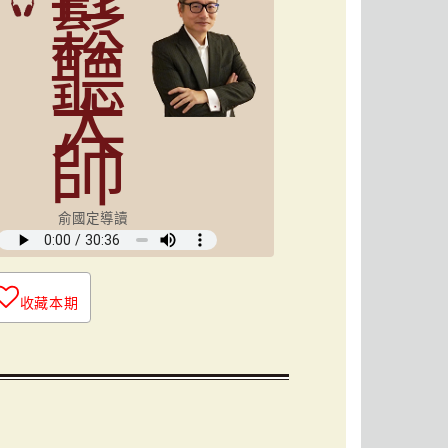
鬆
聽
大
師
俞國定導讀
收藏本期