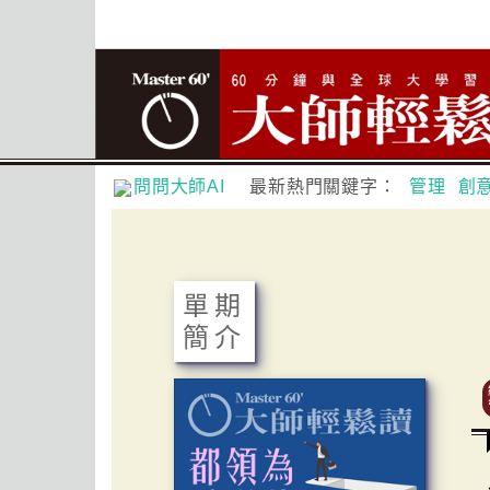
問問大師AI
最新熱門關鍵字：
管理
創
單期
簡介