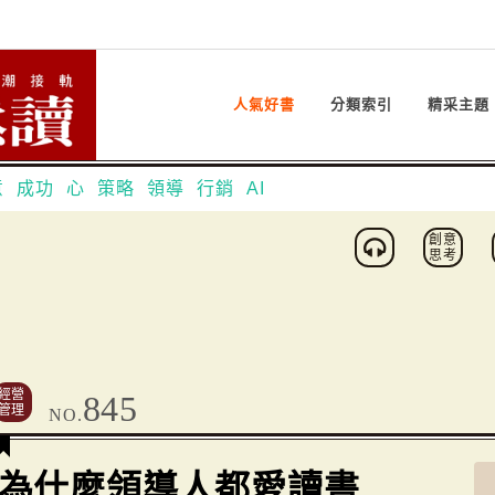
人氣好書
分類索引
精采主題
意
成功
心
策略
領導
行銷
AI
創意
思考
經營
845
管理
NO.
為什麼領導人都愛讀書