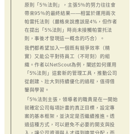
原則「5％法則」，主張5％的努力往往會
帶來95％的最終結果——相當於運用兩次
帕雷托法則（嚴格來說應該是4%，但作者
在提出「5%法則」時尚未接觸帕雷托法
則，事後才發現這一概念的巧合）。
我們都希望加入一個既有競爭效率（精
實）又能公平對待員工（不苛刻）的組
織。作者以NetScout為例，闡述如何運用
「5%法則」這套新的管理工具，推動公司
從創建、壯大到持續優化的過程，值得借
鑒與學習。
「5％法則主張，領導者的職責是在一開始
就確定公司每項計畫的真正目標，設定專
案的基本框架，並決定是否繼續推進。透
過這種方式，可以避免不必要的開支與投
入，讓公司資源與人才得到適當分配，而