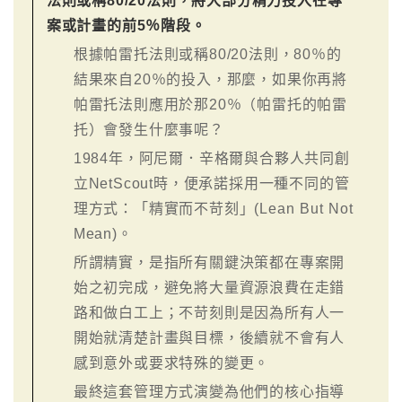
法則或稱80/20法則，將大部分精力投入在專
案或計畫的前5％階段。
根據帕雷托法則或稱80/20法則，80％的
結果來自20％的投入，那麼，如果你再將
帕雷托法則應用於那20％（帕雷托的帕雷
托）會發生什麼事呢？
1984年，阿尼爾．辛格爾與合夥人共同創
立NetScout時，便承諾採用一種不同的管
理方式：「精實而不苛刻」(Lean But Not
Mean)。
所謂精實，是指所有關鍵決策都在專案開
始之初完成，避免將大量資源浪費在走錯
路和做白工上；不苛刻則是因為所有人一
開始就清楚計畫與目標，後續就不會有人
感到意外或要求特殊的變更。
最終這套管理方式演變為他們的核心指導