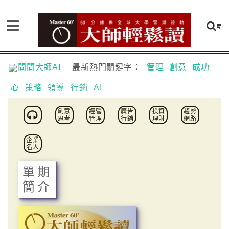
問問大師AI
最新熱門關鍵字：
管理
創意
成功
心
策略
領導
行銷
AI
創意
經營
廣告
投資
趨勢
思考
管理
行銷
理財
網路
企業
名人
單期
簡介