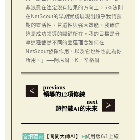
非浪費在注定沒有結果的方向上。5％法則
在NetScout的早期實踐展現出超乎我們預
期的靈活性、普遍性與強大效能。我確信
這是成功領導的關鍵所在。我的目標是分
享這種截然不同的營運理念如何在
NetScout發揮作用，以及它也許也能為你
所用。」──阿尼爾．K．辛格爾
previous
領導的12項修練
next
超智慧AI的未來
【問問大師AI】
➤
試用版6/1上線
官網獨家