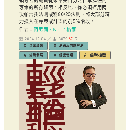
領導者的職責從來不是百分之百掌握任何
專案的所有細節。相反地，你必須運用兩
次帕雷托法則或稱80/20法則，將大部分精
力投入在專案或計畫的前5％階段。
作者：
阿尼爾．K．辛格爾
2024-12-04 ／
3079
5
企業經營
決策及問題解決
編輯標籤
組織發展
經營管理
輕
鬆
聽