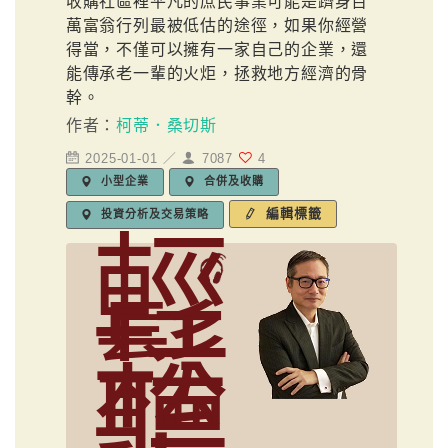
收購社區裡平凡的庶民事業可能是躋身百
萬富翁行列最被低估的途徑，如果你經營
得當，不僅可以擁有一家自己的企業，還
能傳承老一輩的火炬，拯救地方經濟的骨
幹。
作者：
柯蒂．桑切斯
2025-01-01 ／
7087
4
小型企業
合併及收購
編輯標籤
投資分析及交易策略
輕
鬆
聽