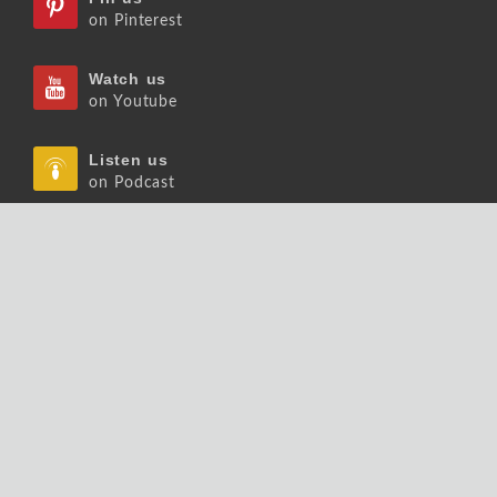
on Pinterest
Watch us
on Youtube
Listen us
on Podcast
Follow us
on Slideshare
Copyrights © 2026 大師輕鬆讀股份有限公司 版權
所有.