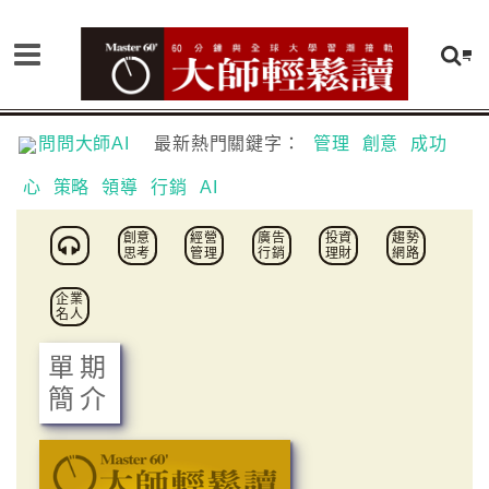
問問大師AI
最新熱門關鍵字：
管理
創意
成功
心
策略
領導
行銷
AI
創意
經營
廣告
投資
趨勢
思考
管理
行銷
理財
網路
企業
名人
單期
簡介