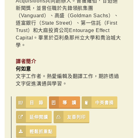
Acquisitions共同創辦人。曾獲羅伯．甘迺迪
新聞獎，並曾任職於先鋒領航集團
（Vanguard）、高盛（Goldman Sachs）、
道富銀行（State Street）、第一信託（First
Trust）和大麻投資公司Entourage Effect
Capital。畢業於亞利桑那州立大學和喬治城大
學。
譯者簡介
何如意
文字工作者。熱愛編輯及翻譯工作，期許透過
文字促進溝通與學習。
目 錄
導 讀
中英書摘
延伸閱讀
友善列印
輕鬆抓重點