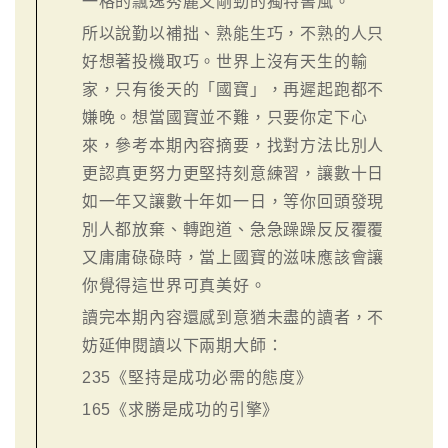
一格的飄逸秀麗又剛勁的獨特書風。
所以說勤以補拙、熟能生巧，不熟的人只
好想著投機取巧。世界上沒有天生的輸
家，只有後天的「國寶」，再遲起跑都不
嫌晚。想當國寶並不難，只要你定下心
來，參考本期內容摘要，找對方法比別人
更認真更努力更堅持刻意練習，讓數十日
如一年又讓數十年如一日，等你回頭發現
別人都放棄、轉跑道、急急躁躁反反覆覆
又庸庸碌碌時，當上國寶的滋味應該會讓
你覺得這世界可真美好。
讀完本期內容還感到意猶未盡的讀者，不
妨延伸閱讀以下兩期大師：
235
《堅持是成功必需的態度》
165
《求勝是成功的引擎》