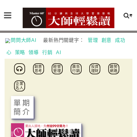
問問大師AI
最新熱門關鍵字：
管理
創意
成功
心
策略
領導
行銷
AI
創意
經營
廣告
投資
趨勢
思考
管理
行銷
理財
網路
企業
名人
單期
簡介