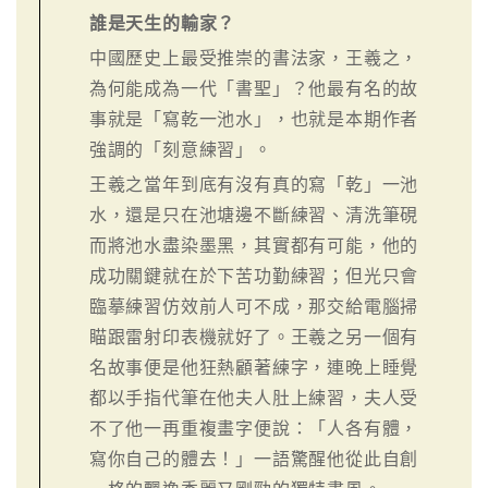
誰是天生的輸家？
中國歷史上最受推崇的書法家，王羲之，
為何能成為一代「書聖」？他最有名的故
事就是「寫乾一池水」，也就是本期作者
強調的「刻意練習」。
王羲之當年到底有沒有真的寫「乾」一池
水，還是只在池塘邊不斷練習、清洗筆硯
而將池水盡染墨黑，其實都有可能，他的
成功關鍵就在於下苦功勤練習；但光只會
臨摹練習仿效前人可不成，那交給電腦掃
瞄跟雷射印表機就好了。王羲之另一個有
名故事便是他狂熱顧著練字，連晚上睡覺
都以手指代筆在他夫人肚上練習，夫人受
不了他一再重複畫字便說：「人各有體，
寫你自己的體去！」一語驚醒他從此自創