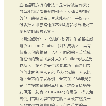
直接證明這樣的看法。最常常被當作天才
的莫札特就是最好的例子，人稱音樂神童
的他，總被認為天生就能彈得一手好琴，
但多數人卻忽略他還不到4歲就必須接受正
統音樂訓練的影響。
《引爆趨勢》、《決斷2秒間》作者葛拉威
爾(Malcolm Gladwell)對於成功人士具有
較高天份的觀點，也有不同觀點。葛拉威
爾在他的新書《局外人》(Qutliers)裡提及
成功人士並不是天生就會成功，而是因為
他們比起普通人更能「搶得先機」。以比
爾．蓋茲的背景為例，蓋茲在1968年幾乎
是最早接觸電腦的幸運兒，然後又透過好
友保羅．艾倫(Paul Allen)的關係，得以免
費使用當時大學中的電腦。蓋茲當然是一
名願意努力和聰明的人，但更重要的是，