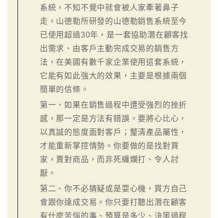
系統，不知不覺中就會被人家牽著鼻子
走。山德勒所研發的山德勒銷售系統至今
已使用超過30年，是一套協助潛在顧客找
出需求、由客戶主動完成交易的銷售方
法，在美國有數千家企業使用這套系統，
它能有如此強大的效果，主要是根據兩個
簡單的信條。
第一、如果在銷售過程中遭受強烈的挫折
感，那一定是方法有錯誤。要將心比心，
以真誠的態度面對客戶；釐清產品屬性，
才能重新掌控情勢。你要做的是找對買
家，賣對商品，而非死纏爛打、令人討
厭。
第二、你不必猜疑或是耍心機，買方自己
會跟你達成交易。你只要打聽出潛在顧客
有什麼苦惱的事、預算是多少、決策過程