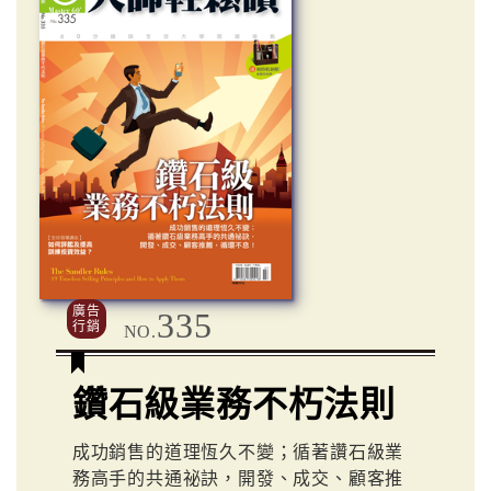
廣告
335
行銷
NO.
鑽石級業務不朽法則
成功銷售的道理恆久不變；循著讚石級業
務高手的共通祕訣，開發、成交、顧客推