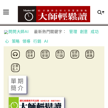
問問大師AI
最新熱門關鍵字：
管理
創意
成功
心
策略
領導
行銷
AI
創意
經營
廣告
投資
趨勢
思考
管理
行銷
理財
網路
企業
名人
單期
簡介