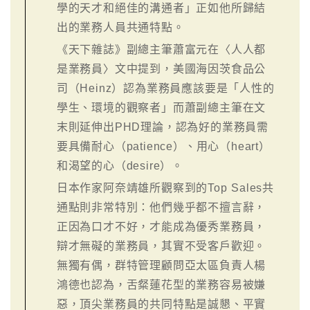
學的天才和絕佳的溝通者」正如他所歸結
出的業務人員共通特點。
《天下雜誌》副總主筆蕭富元在〈人人都
是業務員〉文中提到，美國海因茨食品公
司（Heinz）認為業務員應該要是「人性的
學生、環境的觀察者」而蕭副總主筆在文
末則延伸出PHD理論，認為好的業務員需
要具備耐心（patience）、用心（heart）
和渴望的心（desire）。
日本作家阿奈靖雄所觀察到的Top Sales共
通點則非常特別：他們幾乎都不擅言辭，
正因為口才不好，才能成為優秀業務員，
辯才無礙的業務員，其實不受客戶歡迎。
無獨有偶，群特管理顧問亞太區負責人楊
鴻德也認為，舌粲蓮花型的業務容易被嫌
惡，頂尖業務員的共同特點是誠懇、平實