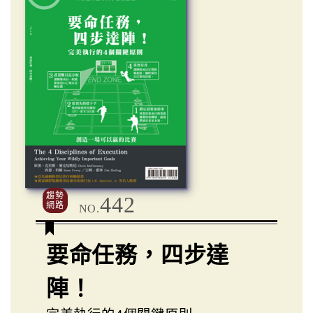
趨勢
442
網路
NO.
要命任務，四步達
陣！