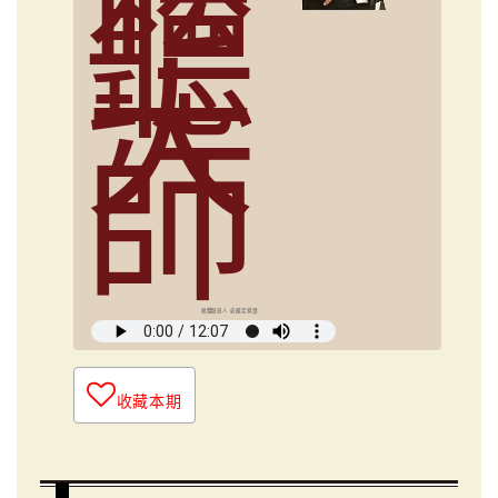
聽
大
師
媒體創意人 俞國定導讀
收藏本期