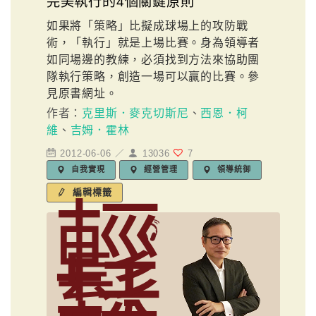
完美執行的4個關鍵原則
如果將「策略」比擬成球場上的攻防戰
術，「執行」就是上場比賽。身為領導者
如同場邊的教練，必須找到方法來協助團
隊執行策略，創造一場可以贏的比賽。參
見原書網址。
作者：
克里斯．麥克切斯尼
、
西恩．柯
維
、
吉姆．霍林
2012-06-06 ／
13036
7
自我實現
經營管理
領導統御
編輯標籤
輕
鬆