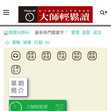
問問大師AI
最新熱門關鍵字：
管理
創意
成功
心
策略
領導
行銷
AI
創意
經營
廣告
投資
趨勢
思考
管理
行銷
理財
網路
企業
名人
單期
簡介