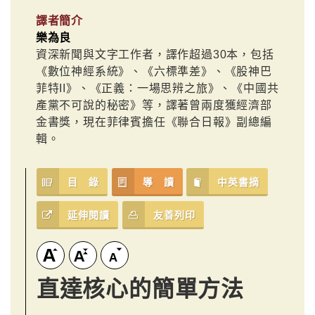
譯者簡介
樂為良
資深新聞與文字工作者，譯作超過30本，包括
《數位神經系統》、《六標準差》、《股神巴
菲特II》、《正義：一場思辨之旅》、《中國共
產黨不可說的秘密》等，譯著曾兩度獲經濟部
金書獎，現在菲律賓擔任《聯合日報》副總編
輯。
目 錄
導 讀
中英書摘
延伸閱讀
友善列印
直達核心的簡單方法