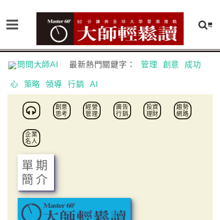
問問大師AI
最新熱門關鍵字：
管理
創意
成功
心
策略
領導
行銷
AI
創意
經營
廣告
投資
趨勢
思考
管理
行銷
理財
網路
企業
名人
單期
簡介