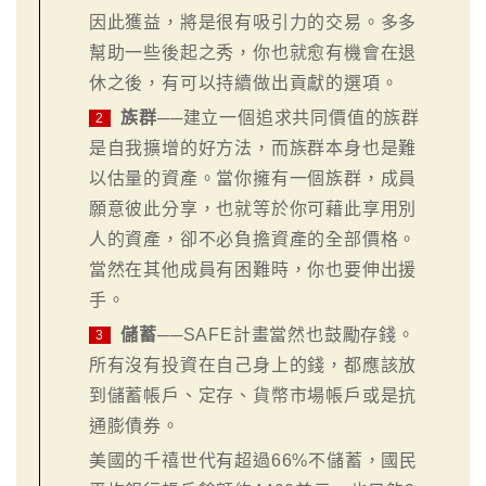
因此獲益，將是很有吸引力的交易。多多
幫助一些後起之秀，你也就愈有機會在退
休之後，有可以持續做出貢獻的選項。
族群
──建立一個追求共同價值的族群
2
是自我擴增的好方法，而族群本身也是難
以估量的資產。當你擁有一個族群，成員
願意彼此分享，也就等於你可藉此享用別
人的資產，卻不必負擔資產的全部價格。
當然在其他成員有困難時，你也要伸出援
手。
儲蓄
──SAFE計畫當然也鼓勵存錢。
3
所有沒有投資在自己身上的錢，都應該放
到儲蓄帳戶、定存、貨幣市場帳戶或是抗
通膨債券。
美國的千禧世代有超過66%不儲蓄，國民