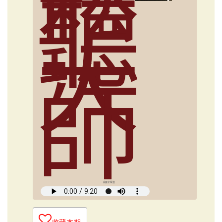
聽
大
師
俞國定導讀