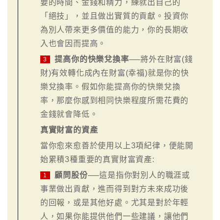
要的時間、金錢和精力，練就出自己的
「絕技」，並且做出實質的貢獻。投資你
為別人帶來更多價值的能力，你的長期收
入也會因而提高。
提高你的快樂兌換率
──將外在財富(錢
3
財)有效轉化成內在財富(幸福)就是你的快
樂兌換率。假如你能提高你的快樂兌換
率，那麼你感到相同快樂程度所需花費的
金錢就會降低。
真實財富的資產
當你愈來愈善於使用以上3項紀律，便能開
始累積3種重要的真實財富資產:
顧問股份
──這是指你對別人的職涯或
1
事業做出貢獻，進而得到對方未來成功後
的回報，或是其他好處。尤其是對於年輕
人，如果你能提供他們一些建議，讓他們