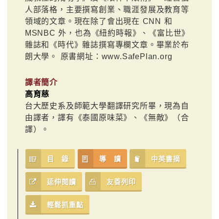
人部落格，主要撰寫創業、職涯發展及教育等
領域的文章。現在除了會出現在 CNN 和
MSNBC 外，也為《紐約時報》、《富比世》
雜誌和《時代》雜誌撰寫專欄文章。畢業於布
朗大學。 原書網址：www.SafePlan.org
譯者簡介
高育慈
台大歷史系及師範大學翻譯研究所畢，現為自
由譯者，譯有《泰國原味菜》、《無敵》（合
譯）。
目 錄
導 讀
中英書摘
延伸閱讀
友善列印
輕鬆抓重點