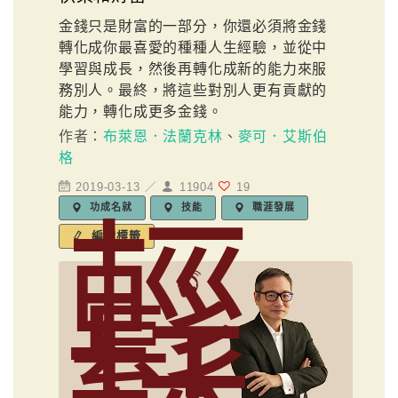
金錢只是財富的一部分，你還必須將金錢
轉化成你最喜愛的種種人生經驗，並從中
學習與成長，然後再轉化成新的能力來服
務別人。最終，將這些對別人更有貢獻的
能力，轉化成更多金錢。
作者：
布萊恩．法蘭克林
、
麥可．艾斯伯
格
2019-03-13 ／
11904
19
功成名就
技能
職涯發展
輕
編輯標籤
鬆