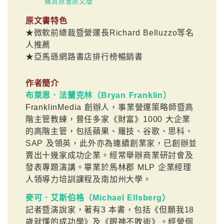
購買原書原文版
原文書特色
★微軟前總裁暨營運長Richard Belluzzo等名
人推薦
★亞馬遜網路書店排行榜暢銷書
作者簡介
布萊恩．法蘭克林（Bryan Franklin）
FranklinMedia 創辦人，事業營運策略師暨高
階主管教練，曾任多家《財富》1000 大企業
的高階主管，包括蘋果、羅技、谷歌、思科、
SAP 及領英，此外亦為連續創業家，已創辦並
賣出十幾家成功企業。經常舉辦商業研討會及
發表專題演講。畢業於馬林郡 MLP 企業經理
人領導力培訓課程及南加州大學。
麥可．艾斯伯格（Michael Ellsberg）
記者暨演說家，著有3 本書，包括《但願我18
歲就懂的成功學》及《眼神不敗術》。經營個