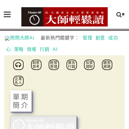
問問大師AI
最新熱門關鍵字：
管理
創意
成功
心
策略
領導
行銷
AI
創意
經營
廣告
投資
趨勢
思考
管理
行銷
理財
網路
企業
名人
單期
簡介