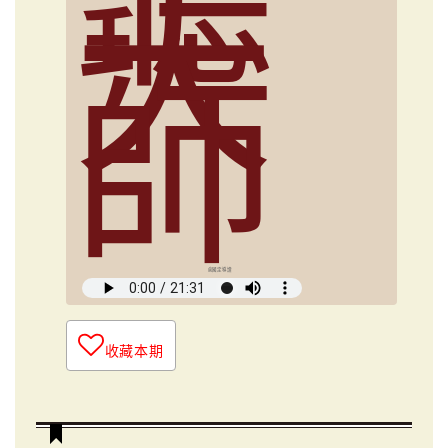
大
師
俞國定導讀
收藏本期