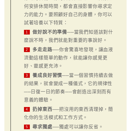
何安排休閒時間，都會直接影響你尋求定
力的能力。要照顧好自己的身體，你可以
試著培養以下特質：
做好說不的準備
──當我們知道該對什
1
麼說不時，我們就能對重要的事說好。
多走走路
──你會驚喜地發現，讓血液
2
流動這樣簡單的動作，就能讓你感覺更
好、靈感更充沛。
養成良好習慣
──當一個習慣持續去做
3
的結果，就會變成一種儀式，它的規律性
──日復一日的節奏──會創造出深刻而有
意義的體驗。
扔掉東西
──把沒用的東西清理掉，簡
4
化你的生活模式和工作方式。
尋求獨處
──獨處可以讓你反省。
5