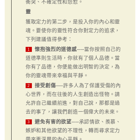
衝突、不確定性和怨懟。
靈
獲取定力的第二步，是投入你的內心和靈
魂。要使你的靈性符合你對定力的追求，
下列建議值得參考：
懷抱強烈的道德感
──當你按照自己的
1
道德準則生活時，你就有了個人品德。當
你有了品德，你便能做出明智的決定，為
你的靈魂帶來幸福與平靜。
接受創傷
──許多人為了保護受傷的內
2
心世界，而在往後的人生創造出怪物。請
允許自己繼續前進，對自己說，那都是過
去的事了，讓我們創造一個偉大的未來。
避免有害的欲望
──承認情欲、羨慕、
3
嫉妒和其他欲望的不理性，轉而尋求定力
帶來更深層的內心平靜。