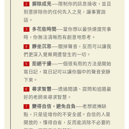
摒除成見
──限制你的訊息接收，並且
2
刻意排除你的任何先入之見，讓事實說
話。
多花些時間
──當你想以最快速度完事
3
時，你無法清晰而有創意地思考。
靜坐沉思
──關掉聲音，反而可以讓我
4
們更深入覺察周遭發生的一切。
拒絕干擾
──一個很有用的方法是開始
5
寫日記，寫日記可以讓你腦中的聲音安靜
下來。
尋求智慧
──透過閱讀、提問和追隨最
6
好的老師來尋求智慧。
變得自信，避免自負
──老想遮掩缺
7
點，只是徒增你的不安全感。自信的人是
開放的，懂得自省，反而能消除不必要的