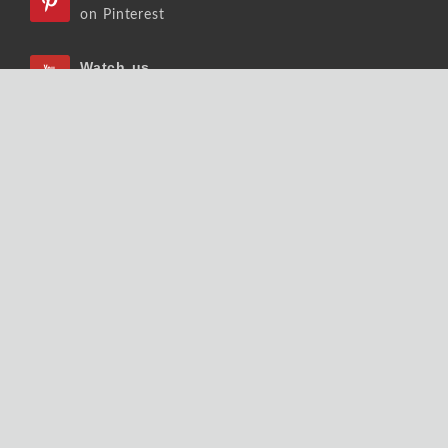
on Pinterest
Watch us
on Youtube
Listen us
on Podcast
Follow us
on Slideshare
Copyrights © 2026 大師輕鬆讀股份有限公司 版權
所有.