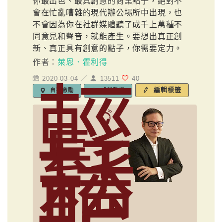
你最出色、最具創意的商業點子，絕對不
會在忙亂嘈雜的現代辦公場所中出現，也
不會因為你在社群媒體聽了成千上萬種不
同意見和聲音，就能產生。要想出真正創
新、真正具有創意的點子，你需要定力。
作者：
萊恩．霍利得
2020-03-04 ／
13511
40
輕
編輯標籤
自我激勵
成就動機
鬆
聽