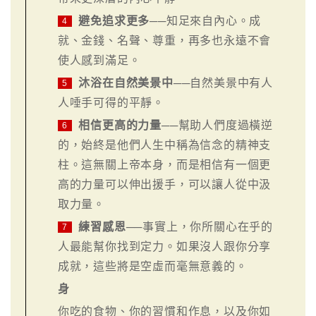
避免追求更多
──知足來自內心。成
4
就、金錢、名聲、尊重，再多也永遠不會
使人感到滿足。
沐浴在自然美景中
──自然美景中有人
5
人唾手可得的平靜。
相信更高的力量
──幫助人們度過橫逆
6
的，始終是他們人生中稱為信念的精神支
柱。這無關上帝本身，而是相信有一個更
高的力量可以伸出援手，可以讓人從中汲
取力量。
練習感恩
──事實上，你所關心在乎的
7
人最能幫你找到定力。如果沒人跟你分享
成就，這些將是空虛而毫無意義的。
身
你吃的食物、你的習慣和作息，以及你如