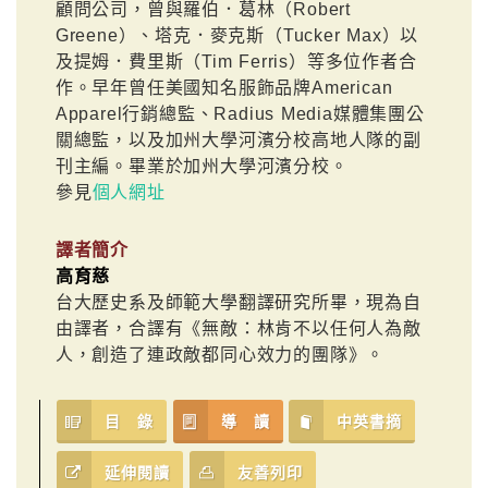
顧問公司，曾與羅伯．葛林（Robert
Greene）、塔克．麥克斯（Tucker Max）以
及提姆．費里斯（Tim Ferris）等多位作者合
作。早年曾任美國知名服飾品牌American
Apparel行銷總監、Radius Media媒體集團公
關總監，以及加州大學河濱分校高地人隊的副
刊主編。畢業於加州大學河濱分校。
參見
個人網址
譯者簡介
高育慈
台大歷史系及師範大學翻譯研究所畢，現為自
由譯者，合譯有《無敵：林肯不以任何人為敵
人，創造了連政敵都同心效力的團隊》。
目 錄
導 讀
中英書摘
延伸閱讀
友善列印