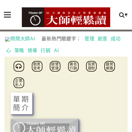
問問大師AI
最新熱門關鍵字：
管理
創意
成功
心
策略
領導
行銷
AI
創意
經營
廣告
投資
趨勢
思考
管理
行銷
理財
網路
企業
名人
單期
簡介