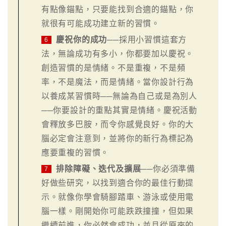
有點像錨點，只要能找到合適的錨點，你
就很有可能成功建立新的習慣。
慶祝你的成功
──採用小習慣這套方
6
法，無論成功有多小，你都要加以慶祝。
創造習慣的是情緒。不是重複，不是頻
率，不是魔法，而是情緒。當你設計行為
以養成某習慣時──無論為自己或是為別人
──你要設計的重點其實是情緒。慶祝活動
會釋放多巴胺，而令你感覺良好。你的大
腦必定會注意到，並將你的新行為標記為
應要重複的習慣。
排除障礙、迭代及擴展
──你必須準備
7
好做些研究，以找到適合你的最佳行動提
示。就像你學會騎腳踏車、游泳或使用電
腦一樣。剛開始你可能跌跌撞撞，但如果
繼續前進，你必然會成功，並且從原來的