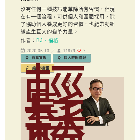
沒有任何一種技巧能革除所有習慣，但現
在有一個流程，可供個人和團體採用，除
了協助個人養成更好的習慣，也能帶動組
織產生巨大的變革力量。
作者：
BJ．福格
2020-05-13 ／
11679
7
自我實現
個人時間管理
輕
編輯標籤
鬆