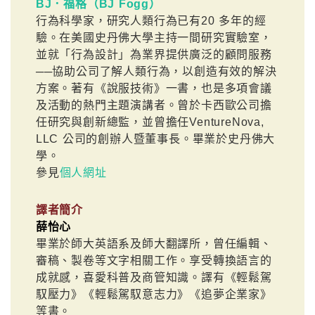
BJ．福格（BJ Fogg）
行為科學家，研究人類行為已有20 多年的經
驗。在美國史丹佛大學主持一間研究實驗室，
並就「行為設計」為業界提供廣泛的顧問服務
──協助公司了解人類行為，以創造有效的解決
方案。著有《說服技術》一書，也是多項會議
及活動的熱門主題演講者。曾於卡西歐公司擔
任研究與創新總監，並曾擔任VentureNova,
LLC 公司的創辦人暨董事長。畢業於史丹佛大
學。
參見
個人網址
譯者簡介
薛怡心
畢業於師大英語系及師大翻譯所，曾任編輯、
審稿、製卷等文字相關工作。享受轉換語言的
成就感，喜愛科普及商管知識。譯有《輕鬆駕
馭壓力》《輕鬆駕馭意志力》《追夢企業家》
等書。