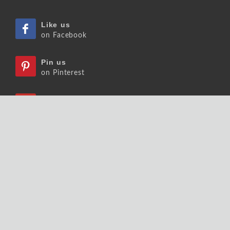
Like us
on Facebook
Pin us
on Pinterest
Watch us
on Youtube
Listen us
on Podcast
Follow us
on Slideshare