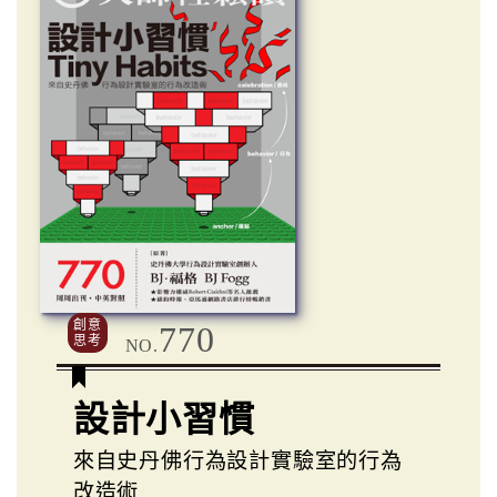
創意
770
思考
NO.
設計小習慣
來自史丹佛行為設計實驗室的行為
改造術