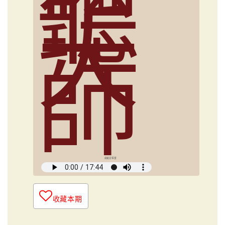
聽
大
師
俞國定導讀
收藏本期