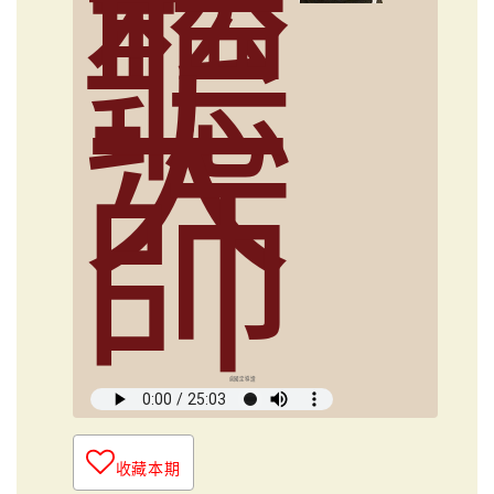
聽
大
師
俞國定導讀
收藏本期