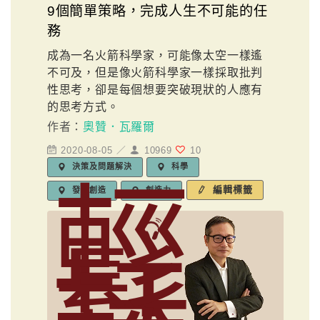
9個簡單策略，完成人生不可能的任
務
成為一名火箭科學家，可能像太空一樣遙
不可及，但是像火箭科學家一樣採取批判
性思考，卻是每個想要突破現狀的人應有
的思考方式。
作者：
奧贊．瓦羅爾
2020-08-05 ／
10969
10
決策及問題解決
科學
輕
編輯標籤
發明創造
創造力
鬆