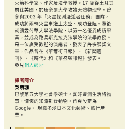
火箭科學家、作家及法學教授。17 歲從土耳其
前往美國，於康奈爾大學攻讀天體物理學。曾
參與2003 年「火星探測漫遊者任務」團隊，
成功將兩輛火星車送上太空、成功登陸。隨後
就讀愛荷華大學法學院，以第一名優異成績畢
業，並成為路易斯克拉克法學院的法學教授。
是一位廣受歡迎的演講者，發表了許多獲獎文
章，作品曾在《華爾街日報》、《新聞週
刊》、《時代》和《華盛頓郵報》發表。
參見
個人網址
譯者簡介
吳萌珈
巴黎第五大學社會學碩士。喜好豐潤生活諸物
事，慵懶的知識雜食動物。首頁設定為
Google。 現職多涉日本文化藝術、旅行產
業。