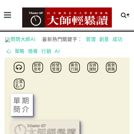
問問大師AI
最新熱門關鍵字：
管理
創意
成功
心
策略
領導
行銷
AI
創意
經營
廣告
投資
趨勢
思考
管理
行銷
理財
網路
企業
名人
單期
簡介