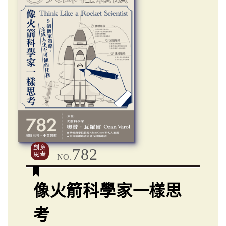
創意
782
思考
NO.
像火箭科學家一樣思
考