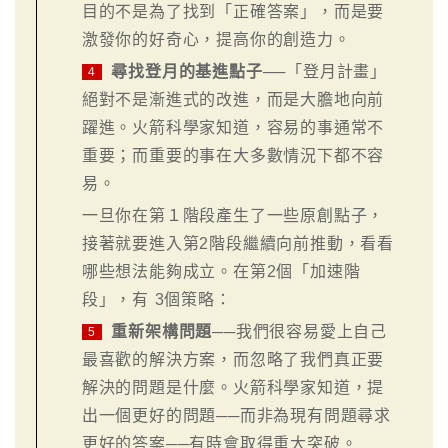
目的不是為了找到「正確答案」，而是要
激發你的好奇心，提高你的創造力。
尋找登月的基進點子
──「登月計畫」
4
絕對不是漸進式的改進，而是大膽地向前
躍進。火箭科學家知道，容易的事通常不
重要；而重要的事在大多數情況下都不容
易。
一旦你在第１階段產生了一些原創點子，
接著就要進入第2階段繼續向前推動，看看
哪些想法能夠成立。在第2個「加速階
段」，有 3個策略：
重新架構問題
──我們很容易愛上自己
5
最喜歡的解決方案，而忽略了我們真正要
解決的問題是什麼。火箭科學家知道，提
出一個更好的問題──而非為現有問題尋求
更好的答案──有時會取得重大突破。