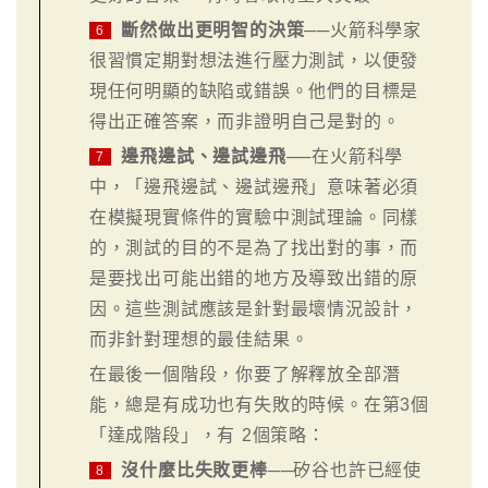
斷然做出更明智的決策
──火箭科學家
6
很習慣定期對想法進行壓力測試，以便發
現任何明顯的缺陷或錯誤。他們的目標是
得出正確答案，而非證明自己是對的。
邊飛邊試、邊試邊飛
──在火箭科學
7
中，「邊飛邊試、邊試邊飛」意味著必須
在模擬現實條件的實驗中測試理論。同樣
的，測試的目的不是為了找出對的事，而
是要找出可能出錯的地方及導致出錯的原
因。這些測試應該是針對最壞情況設計，
而非針對理想的最佳結果。
在最後一個階段，你要了解釋放全部潛
能，總是有成功也有失敗的時候。在第3個
「達成階段」，有 2個策略：
沒什麼比失敗更棒
──矽谷也許已經使
8