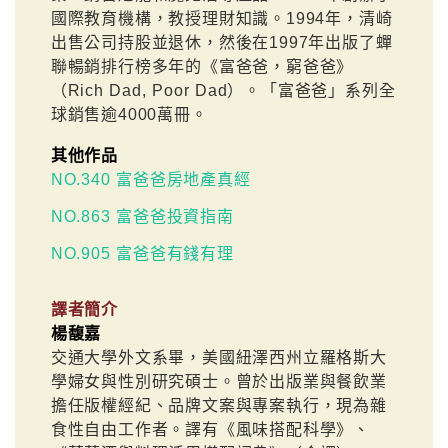
國際教育機構，教授理財知識。1994年，清崎
出售公司持股並退休，然後在1997年出版了蟬
聯暢銷排行榜多年的《富爸爸，窮爸爸》
（Rich Dad, Poor Dad）。「富爸爸」系列全
球銷售逾4000萬冊。
其他作品
NO.340 富爸爸房地產真經
NO.863 富爸爸投資指南
NO.905 富爸爸有錢有理
譯者簡介
楊馥嘉
交通大學外文系畢，美國紐澤西州立羅格斯大
學婦女與性別研究碩士。曾於出版業與餐飲業
擔任版權經紀、品牌文案與專案執行，現為雜
食性自由工作者。譯有《風味搭配科學》、