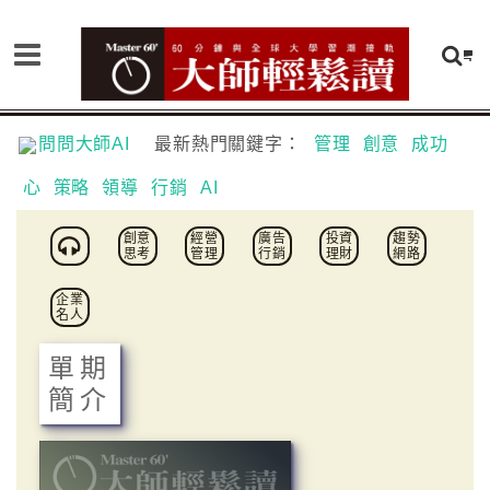
問問大師AI
最新熱門關鍵字：
管理
創意
成功
心
策略
領導
行銷
AI
創意
經營
廣告
投資
趨勢
思考
管理
行銷
理財
網路
企業
名人
單期
簡介