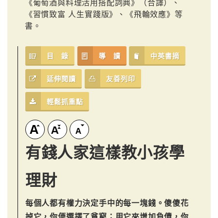
《葡萄酒與料理活用搭配詞典》（合譯）、
《習慣致富 人生實踐版》、《飛輪效應》等
書。
目 錄
導 讀
中英書摘
延伸閱讀
友善列印
輕鬆抓重點
有錢人家這樣教小孩學
理財
每個人都有權力決定手中的每一塊錢。傻傻花
掉它，你便選擇了貧窮；用它來增加負債，你