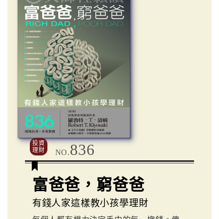
投資
836
理財
NO.
富爸爸，窮爸爸
有錢人家這樣教小孩學理財