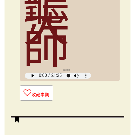
聽
大
師
俞國定導讀
收藏本期