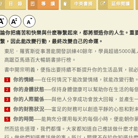
目 錄
導 讀
中英書摘
延伸閱讀
無論你把痛苦和快樂與什麽聯繫起來，都將塑造你的人生。重
聯繫，因此能改變行動，最終改變自己的命運。
東尼．羅賓斯從事潛能開發訓練40餘年，學員超過5000萬
高踞亞馬遜百大暢銷書排行榜。
書中開宗明義，便指出要持續不斷提升你的生活品質，就必
你的情緒
──在任何情況下能改變情緒，就能改變行動
1
你的身體狀態
──保持身體健康可以幫助你在生活的每
2
你的人際關係
──與他人分享成功會放大回報，並產生
3
你的財務狀況
──富足的財務可以創造平靜的心態和對
4
你的時間
──能夠充分運用每天的每個小時，便能朝你
5
然而這些道理，我們都懂。大家都知道自己應該做什麽才
行，做他們知道應該做的事。所以，關鍵不在於你知道什