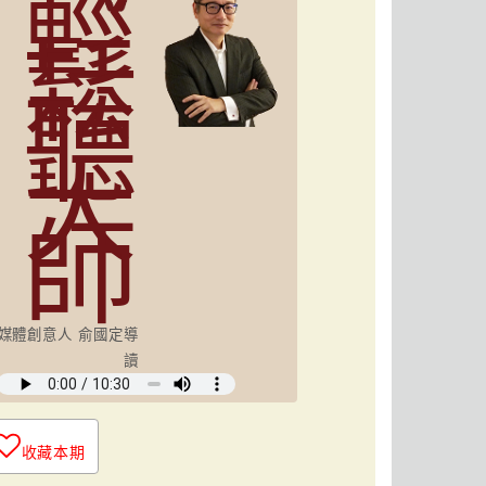
輕
鬆
聽
大
師
媒體創意人 俞國定導
讀
收藏本期