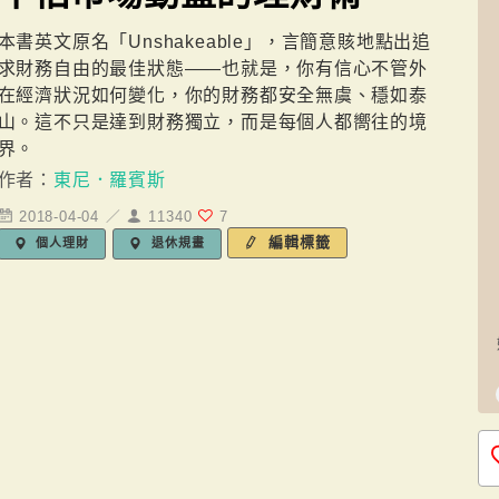
本書英文原名「Unshakeable」，言簡意賅地點出追
求財務自由的最佳狀態——也就是，你有信心不管外
在經濟狀況如何變化，你的財務都安全無虞、穩如泰
山。這不只是達到財務獨立，而是每個人都嚮往的境
界。
作者：
東尼．羅賓斯
2018-04-04 ／
11340
7
編輯標籤
個人理財
退休規畫