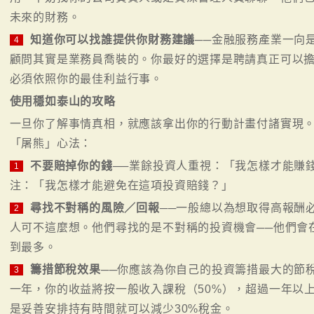
未來的財務。
知道你可以找誰提供你財務建議
──金融服務產業一向
4
顧問其實是業務員喬裝的。你最好的選擇是聘請真正可以
必須依照你的最佳利益行事。
使用穩如泰山的攻略
一旦你了解事情真相，就應該拿出你的行動計畫付諸實現。
「屠熊」心法：
不要賠掉你的錢
──業餘投資人重視：「我怎樣才能賺
1
注：「我怎樣才能避免在這項投資賠錢？」
尋找不對稱的風險／回報
──一般總以為想取得高報酬
2
人可不這麼想。他們尋找的是不對稱的投資機會──他們會
到最多。
籌措節稅效果
──你應該為你自己的投資籌措最大的節
3
一年，你的收益將按一般收入課稅（50%），超過一年以上
是妥善安排持有時間就可以減少30%稅金。