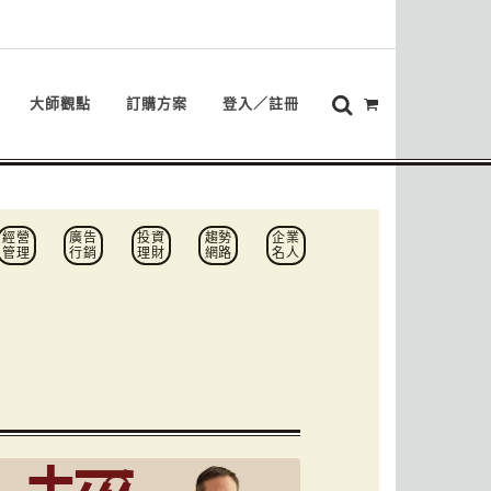
大師觀點
訂購方案
登入／註冊
經營
廣告
投資
趨勢
企業
管理
行銷
理財
網路
名人