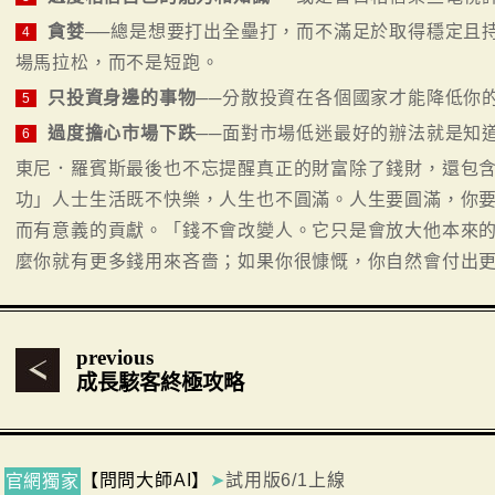
貪婪
──總是想要打出全壘打，而不滿足於取得穩定且
4
場馬拉松，而不是短跑。
只投資身邊的事物
──分散投資在各個國家才能降低你
5
過度擔心市場下跌
──面對市場低迷最好的辦法就是知
6
東尼．羅賓斯最後也不忘提醒真正的財富除了錢財，還包
功」人士生活既不快樂，人生也不圓滿。人生要圓滿，你
而有意義的貢獻。「錢不會改變人。它只是會放大他本來
麼你就有更多錢用來吝嗇；如果你很慷慨，你自然會付出
previous
成長駭客終極攻略
【問問大師AI】
➤
試用版6/1上線
官網獨家