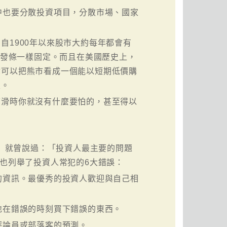
中也要分散投資項目，分散市場、國家
自1900年以來股市大約每年都會有
像上了發條一樣固定。而且在美國歷史上，
你可以把熊市看成一個能以短期低價購
級。
下滑時你就沒有什麼要怕的，甚至得以
ham）就曾說過：「投資人最主要的問題
斯也列舉了投資人常犯的6大錯誤：
的資訊。最優秀的投資人歡迎與自己相
地在錯誤的時刻買下錯誤的東西。
評論員或部落客的預測。