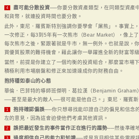
盡可能分散投資
──你要分散資產類型，在同類型資產
4
和貨幣，就連投資時間也要分散。
此外，東尼．羅賓斯特別強調你要學會「屠熊」。事實上，
一次修正，每3到5年有一次熊市（Bear Market），
每次熊市之後，緊跟著就是牛市，無一例外。也就是說，
買優質股票的難得機會，藉此讓你一舉躍進全新的財富等
當然，前提是你建立了一個均衡的投資組合，那麼當市場
積極利用市場崩盤和修正來加速達成你的財務自由。
抱持穩如泰山的心態
華倫．巴菲特的導師班傑明．葛拉漢（Benjamin Gra
──甚至是最大的敵人──很可能是他自己。」東尼．羅賓
抱持確認偏誤
──你只想尋找能印證自己的偏見和信念
1
左的意見，因為這會迫使他們考慮其他資訊。
誤把最近發生的事件當作正在進行的趨勢
──然後準確
2
過度相信自己的能力和知識
──或是盲目相信某些電視
3