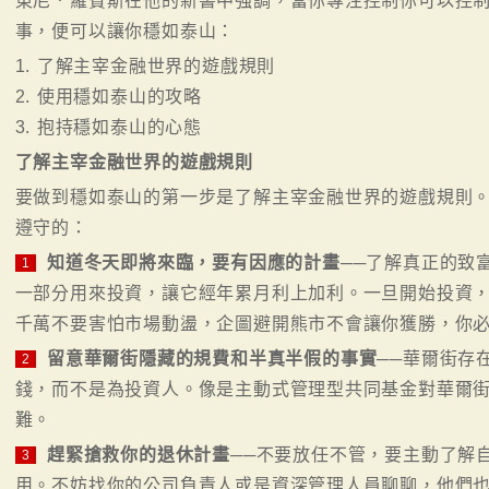
東尼．羅賓斯在他的新書中強調，當你專注控制你可以控制
事，便可以讓你穩如泰山：
1. 了解主宰金融世界的遊戲規則
2. 使用穩如泰山的攻略
3. 抱持穩如泰山的心態
了解主宰金融世界的遊戲規則
要做到穩如泰山的第一步是了解主宰金融世界的遊戲規則。
遵守的：
知道冬天即將來臨，要有因應的計畫
──了解真正的致
1
一部分用來投資，讓它經年累月利上加利。一旦開始投資
千萬不要害怕市場動盪，企圖避開熊市不會讓你獲勝，你
留意華爾街隱藏的規費和半真半假的事實
──華爾街存
2
錢，而不是為投資人。像是主動式管理型共同基金對華爾
難。
趕緊搶救你的退休計畫
──不要放任不管，要主動了解
3
用。不妨找你的公司負責人或是資深管理人員聊聊，他們