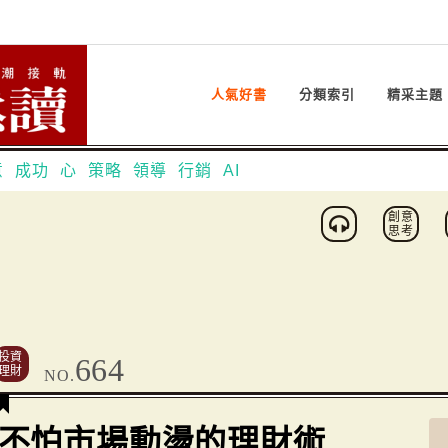
人氣好書
分類索引
精采主題
意
成功
心
策略
領導
行銷
AI
創意
思考
投資
664
理財
NO.
不怕市場動盪的理財術