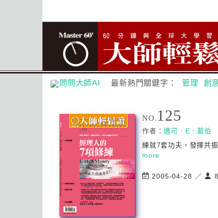
問問大師AI
最新熱門關鍵字：
管理
創
125
NO.
作者：
邁可．E．葛伯
練就7套功夫，發揮共振
more
2005-04-28 ／
8