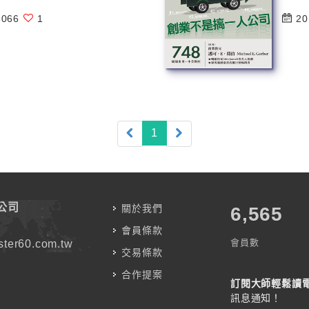
066
1
20
(current)
1
公司
關於我們
7,583
會員條款
會員數
ter60.com.tw
交易條款
合作提案
訂閱大師輕鬆讀
訊息通知！