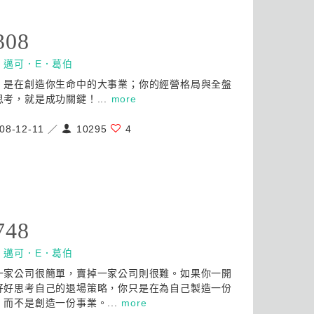
308
：
邁可．E．葛伯
，是在創造你生命中的大事業；你的經營格局與全盤
思考，就是成功關鍵！...
more
08-12-11 ／
10295
4
748
：
邁可．E．葛伯
一家公司很簡單，賣掉一家公司則很難。如果你一開
好好思考自己的退場策略，你只是在為自己製造一份
，而不是創造一份事業。...
more