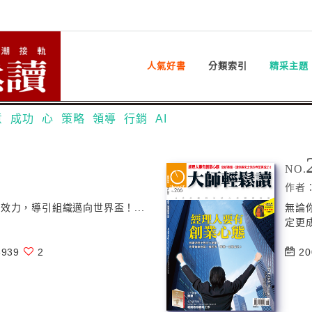
人氣好書
分類索引
精采主題
意
成功
心
策略
領導
行銷
AI
NO.
作者
效力，導引組織邁向世界盃！...
無論
定更成
939
2
20