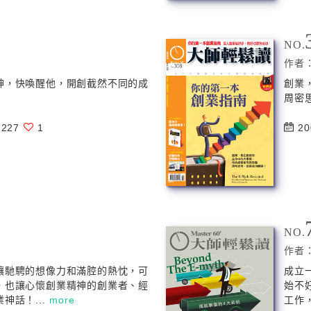
NO.
作者
神，快喚醒他，開創截然不同的成
創業
周密
227
1
20
NO.
作者
讓馳騁的想像力和滿腔的熱忱，可
成立
，也讓心懷創業精神的創業者、經
始不
神話！...
more
工作