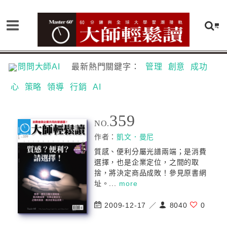
問問大師AI
最新熱門關鍵字：
管理
創意
成功
心
策略
領導
行銷
AI
359
NO.
作者：
凱文．曼尼
質感、便利分屬光譜兩端；是消費
選擇，也是企業定位，之間的取
捨，將決定商品成敗！參見原書網
址。...
more
2009-12-17 ／
8040
0