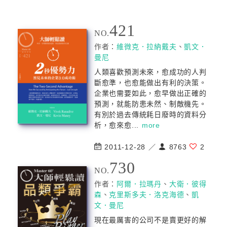
421
NO.
作者：
維微克．拉納戴夫
、
凱文．
曼尼
人類喜歡預測未來，愈成功的人判
斷愈準，也愈能做出有利的決策。
企業也需要如此，愈早做出正確的
預測，就能防患未然、制敵機先。
有別於過去傳統耗日廢時的資料分
析，愈來愈...
more
2011-12-28 ／
8763
2
730
NO.
作者：
阿爾．拉瑪丹
、
大衛．彼得
森
、
克里斯多夫．洛克海德
、
凱
文．曼尼
現在最厲害的公司不是賣更好的解