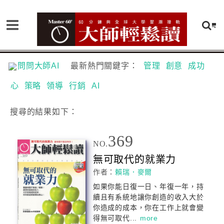
問問大師AI
最新熱門關鍵字：
管理
創意
成功
心
策略
領導
行銷
AI
搜尋
的結果如下：
369
NO.
無可取代的就業力
作者：
賴瑞．麥爾
如果你能日復一日、年復一年，持
續且有系統地讓你創造的收入大於
你造成的成本，你在工作上就會變
得無可取代...
more