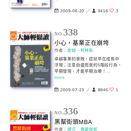
2009-08-20 ／
9416
3
338
NO.
小心，基業正在崩垮
作者：
詹姆．柯林斯
卓越事業的衰敗，症狀早在成長中
浮現；注意由盛而衰的5階段行為，
早期發現，才能早期治療！...
more
2009-07-23 ／
8846
1
336
NO.
黑幫街頭MBA
作者：
邁可．弗蘭傑斯