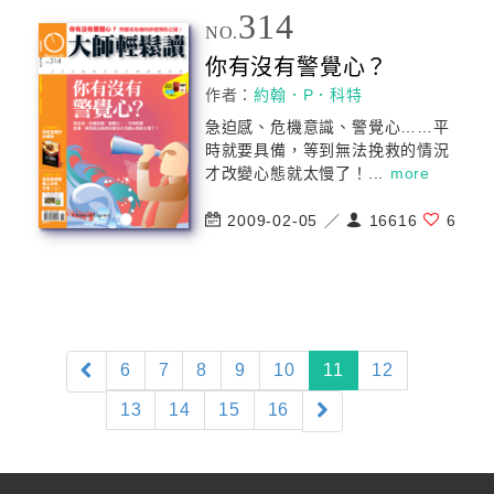
314
NO.
你有沒有警覺心？
作者：
約翰．P．科特
急迫感、危機意識、警覺心……平
時就要具備，等到無法挽救的情況
才改變心態就太慢了！...
more
2009-02-05 ／
16616
6
(current)
6
7
8
9
10
11
12
13
14
15
16