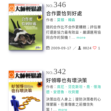
346
NO.
合作要恰到好處
作者：
莫頓．韓森
錯的合作比不合作更糟糕；評估單
打還是協力最有效益，嚴謹運用協
同合作的契機！...
more
2009-09-17 ／
8824
1
342
NO.
好領導也有壞決策
作者：
席尼．芬克斯坦
、
喬．懷海
德
、
安德魯．坎貝爾
決策出在人身上；提防決策者的心
理蒙蔽，在重傷害之前擋住失
策！...
more