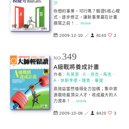
沙
你想的事業，可行嗎？驗證5核心模
式、逐步修正，讓新事業贏在計畫
撰寫之前！...
more
2009-12-10 ／
8140
2
349
NO.
A級戰將養成計畫
作者：
布萊恩．E．貝克
、
馬克．
A．休斯李德
、
理查．畢提
高效益當然值得全力加碼；集中資
源栽培最頂尖人才，收成最大的人
力資本！...
more
2009-10-08 ／
8420
3