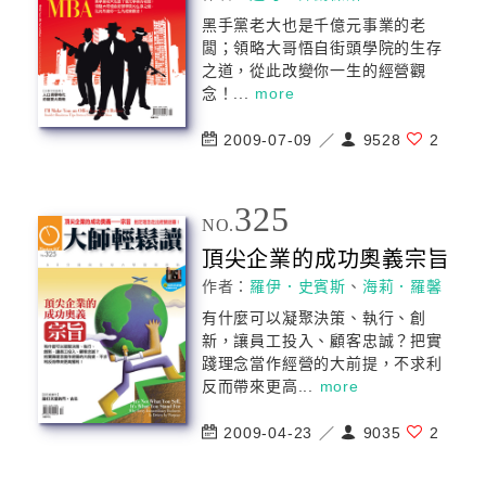
黑手黨老大也是千億元事業的老
闆；領略大哥悟自街頭學院的生存
之道，從此改變你一生的經營觀
念！...
more
2009-07-09 ／
9528
2
325
NO.
頂尖企業的成功奧義宗旨
作者：
羅伊．史賓斯
、
海莉．羅馨
有什麼可以凝聚決策、執行、創
新，讓員工投入、顧客忠誠？把實
踐理念當作經營的大前提，不求利
反而帶來更高...
more
2009-04-23 ／
9035
2