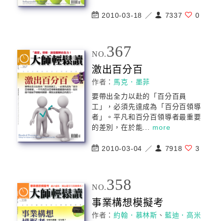
2010-03-18 ／
7337
0
367
NO.
激出百分百
作者：
馬克．墨菲
要帶出全力以赴的「百分百員
工」，必須先達成為「百分百領導
者」。平凡和百分百領導者最重要
的差別，在於能...
more
2010-03-04 ／
7918
3
358
NO.
事業構想模擬考
作者：
約翰．慕林斯
、
藍迪．高米