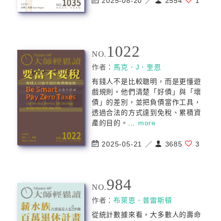
2025-08-20 ／
2554
1
1022
NO.
作者：
馬克．J．奎恩
有錢人不是比較聰明，而是更懂遊
戲規則。他們清楚「好債」與「壞
債」的差別，並把負債當作工具，
透過合法的方式達到免稅、累積資
產的目的。...
more
2025-05-21 ／
3685
3
984
NO.
作者：
布萊恩．普雷斯頓
從統計數據來看，大多數人的壽命