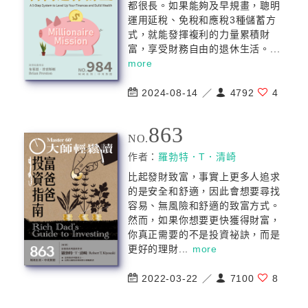
都很長。如果能夠及早規畫，聰明
運用延稅、免稅和應稅3種儲蓄方
式，就能發揮複利的力量累積財
富，享受財務自由的退休生活。...
more
2024-08-14 ／
4792
4
863
NO.
作者：
羅勃特．T．清崎
比起發財致富，事實上更多人追求
的是安全和舒適，因此會想要尋找
容易、無風險和舒適的致富方式。
然而，如果你想要更快獲得財富，
你真正需要的不是投資祕訣，而是
更好的理財...
more
2022-03-22 ／
7100
8