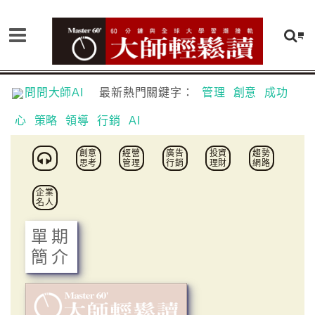
問問大師AI
最新熱門關鍵字：
管理
創意
成功
心
策略
領導
行銷
AI
創意
經營
廣告
投資
趨勢
思考
管理
行銷
理財
網路
企業
名人
單期
簡介