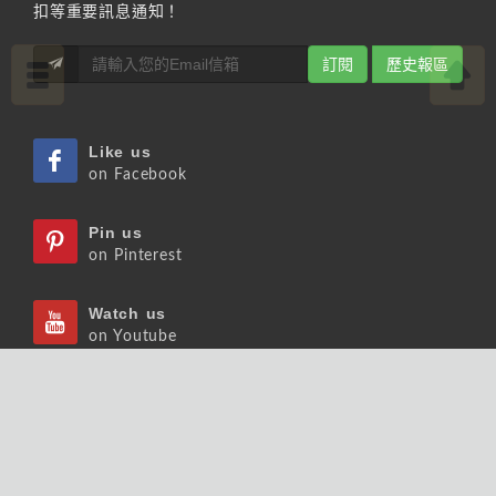
扣等重要訊息通知！
訂閱
歷史報區
Like us
on Facebook
Pin us
on Pinterest
Watch us
on Youtube
Listen us
on Podcast
Follow us