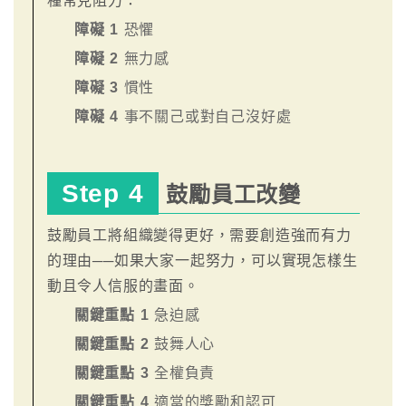
種常見阻力：
障礙 1
恐懼
障礙 2
無力感
障礙 3
慣性
障礙 4
事不關己或對自己沒好處
Step 4
鼓勵員工改變
鼓勵員工將組織變得更好，需要創造強而有力
的理由──如果大家一起努力，可以實現怎樣生
動且令人信服的畫面。
關鍵重點 1
急迫感
關鍵重點 2
鼓舞人心
關鍵重點 3
全權負責
關鍵重點 4
適當的獎勵和認可