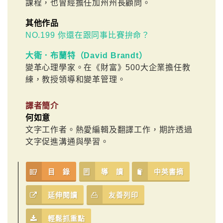
課程，也曾經擔任加州州長顧問。
其他作品
NO.199 你還在跟同事比賽拚命？
大衛．布蘭特（David Brandt）
變革心理學家。在《財富》500大企業擔任教
練，教授領導和變革管理。
譯者簡介
何如意
文字工作者。熱愛編輯及翻譯工作，期許透過
文字促進溝通與學習。
目 錄
導 讀
中英書摘
延伸閱讀
友善列印
輕鬆抓重點