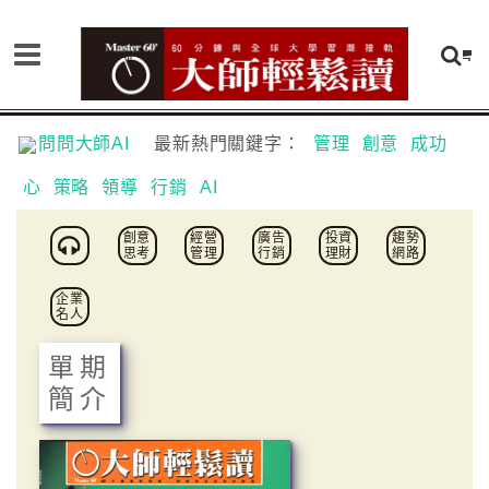
問問大師AI
最新熱門關鍵字：
管理
創意
成功
心
策略
領導
行銷
AI
創意
經營
廣告
投資
趨勢
思考
管理
行銷
理財
網路
企業
名人
單期
簡介