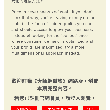
元化的定價方法。
Price is never one-size-fits-all. If you don't
think that way, you're leaving money on the
table in the form of hidden profits you can
and should access to grow your business.
Instead of looking for the “perfect” price
where consumer demand is optimized and
your profits are maximized, try a more
multidimensional approach instead.
歡迎訂購《大師輕鬆讀》網路版，瀏覽
本期完整內容。
若您已註冊官網會員，請登入瀏覽。
立即登入
了解訂購方案
試閱