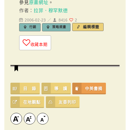
參見
原書網址
。
作者：
拉菲．穆罕默德
2006-02-23 ／
8416
2
編輯標籤
行銷
策略規畫
收藏本期
目 錄
導 讀
中英書摘
在地觀點
友善列印