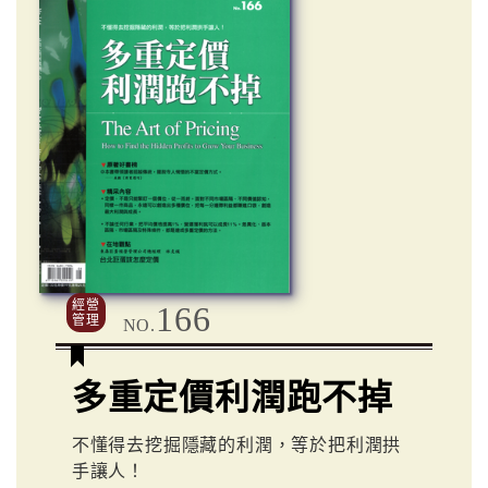
經營
166
管理
NO.
多重定價利潤跑不掉
不懂得去挖掘隱藏的利潤，等於把利潤拱
手讓人！