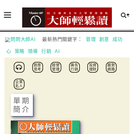
問問大師AI
最新熱門關鍵字：
管理
創意
成功
心
策略
領導
行銷
AI
創意
經營
廣告
投資
趨勢
思考
管理
行銷
理財
網路
企業
名人
單期
簡介