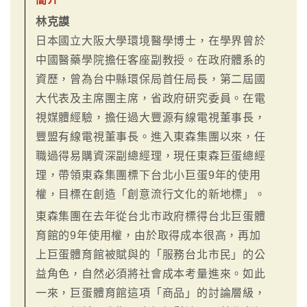
林克謨
日本國立大阪大學環境醫學博士，在學界曾於
中國醫藥學院擔任客座副教授。在政府體系的
資歷，曾為台中縣環保局首任局長，第二屆國
大代表及主席團主席，省政府研究委員。在電
視媒體經驗，擔任過大豐源有線電視董事長，
豐盟有線電視董事長。進入東森集團以來，任
職過得易購資深副總經理，現任東森巨蛋總經
理，帶領東森集團標下台北小巨蛋9年的使用
權，目標在創造「創意流行文化的新地標」。
東森集團在去年從台北市政府標得台北巨蛋體
育館的9年使用權，由於取得成本很高，再加
上巨蛋體育館被賦與的「服務台北市民」的公
益角色，自然必須將社會成本考量進來。如此
一來，巨蛋體育館這項「商品」的討論層級，