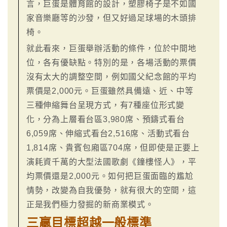
言，巨蛋是體育館的設計，塑膠椅子是不如國
家音樂廳等的沙發，但又好過足球場的木頭排
椅。
就此看來，巨蛋舉辦活動的條件，位於中間地
位，各有優缺點。特別的是，各場活動的票價
沒有太大的調整空間，例如國父紀念館的平均
票價是2,000元。巨蛋雖然具備遠、近、中等
三種伸縮舞台呈現方式，有7種座位形式變
化，分為上層看台區3,980席、預鑄式看台
6,059席、伸縮式看台2,516席、活動式看台
1,814席、貴賓包廂區704席，但即使是正要上
演耗資千萬的大型法國歌劇《鐘樓怪人》，平
均票價還是2,000元。如何把巨蛋面臨的尷尬
情勢，改變為自我優勢，就有很大的空間，這
正是我們極力發掘的新商業模式。
三贏目標超越一般標準