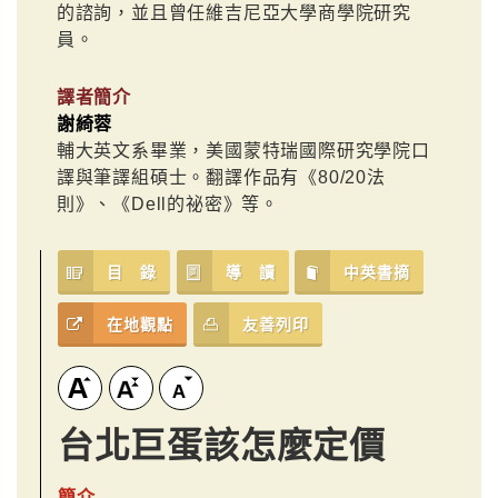
的諮詢，並且曾任維吉尼亞大學商學院研究
員。
譯者簡介
謝綺蓉
輔大英文系畢業，美國蒙特瑞國際研究學院口
譯與筆譯組碩士。翻譯作品有《80/20法
則》、《Dell的祕密》等。
目 錄
導 讀
中英書摘
在地觀點
友善列印
台北巨蛋該怎麼定價
簡介