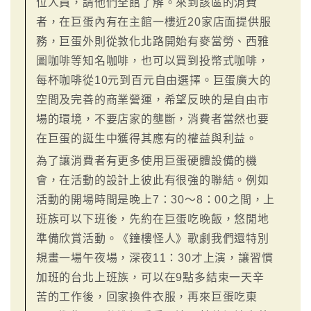
位人員，請他們全館了解。來到該區的消費
者，在巨蛋內有在主館一樓近20家店面提供服
務，巨蛋外則從敦化北路開始有麥當勞、西雅
圖咖啡等知名咖啡，也可以買到投幣式咖啡，
每杯咖啡從10元到百元自由選擇。巨蛋廣大的
空間及完善的商業營運，希望反映的是自由市
場的環境，不要店家的壟斷，消費者當然也要
在巨蛋的誕生中獲得其應有的權益與利益。
為了讓消費者有更多使用巨蛋硬體設備的機
會，在活動的設計上彼此有很強的聯結。例如
活動的開場時間是晚上7：30～8：00之間，上
班族可以下班後，先約在巨蛋吃晚飯，悠閒地
準備欣賞活動。《鐘樓怪人》歌劇我們還特別
規畫一場午夜場，深夜11：30才上演，讓習慣
加班的台北上班族，可以在9點多結束一天辛
苦的工作後，回家換件衣服，再來巨蛋吃東