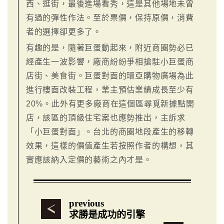
西、逛街，最後進場看秀，這是其他場地未曾
有過的彈性作法。至於票價，保持原價，消費
者的選擇卻更多了。
有趣的是，隨著巨蛋動起來，附近商圈勢必已
經產生一波影響，廠商紛紛爭相搶駐小巨蛋商
店街、美食街。巨蛋對面的環亞購物廣場為此
進行樓面改裝工程，業主預估業績成長至少有
20%。此外有更多廠商在這個區尋覓新據點開
店，該區的頂級住宅案也應勢推出，主訴求
「小巨蛋對面」。台北的商圈地段產生的移轉
效果，這樣的價值產生若按照作者的構想，其
實應該納入定價的藝術之內才是。
previous
求勝是成功的引擎