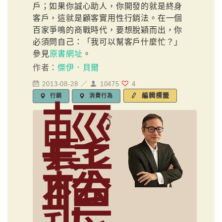
戶；如果你誠心助人，你開發的就是終身
客戶，這就是顧客實用性行銷法。在一個
百家爭鳴的商戰時代，要想脫穎而出，你
必須問自己：「我可以幫客戶什麼忙？」
參見
原書網址
。
作者：
傑伊．貝爾
2013-08-28 ／
10475
4
編輯標籤
行銷
消費行為
輕
鬆
聽