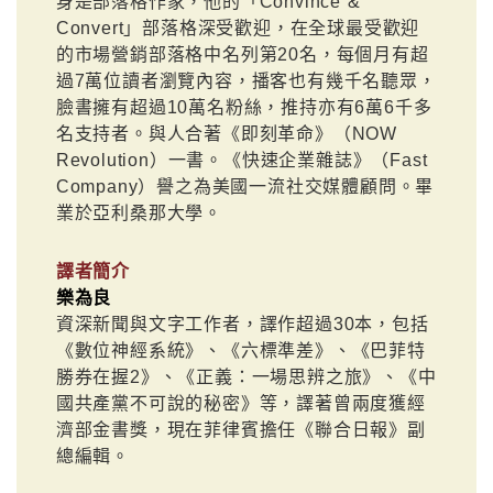
身是部落格作家，他的「Convince &
Convert」部落格深受歡迎，在全球最受歡迎
的市場營銷部落格中名列第20名，每個月有超
過7萬位讀者瀏覽內容，播客也有幾千名聽眾，
臉書擁有超過10萬名粉絲，推持亦有6萬6千多
名支持者。與人合著《即刻革命》（NOW
Revolution）一書。《快速企業雜誌》（Fast
Company）譽之為美國一流社交媒體顧問。畢
業於亞利桑那大學。
譯者簡介
樂為良
資深新聞與文字工作者，譯作超過30本，包括
《數位神經系統》、《六標準差》、《巴菲特
勝券在握2》、《正義：一場思辨之旅》、《中
國共產黨不可說的秘密》等，譯著曾兩度獲經
濟部金書獎，現在菲律賓擔任《聯合日報》副
總編輯。