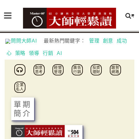
問問大師AI
最新熱門關鍵字：
管理
創意
成功
心
策略
領導
行銷
AI
創意
經營
廣告
投資
趨勢
思考
管理
行銷
理財
網路
企業
名人
單期
簡介