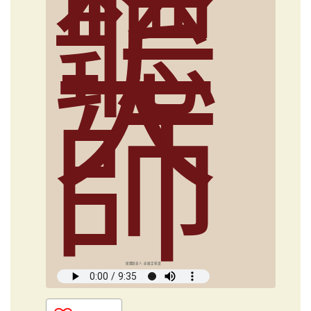
聽
大
師
媒體創意人 俞國定導讀