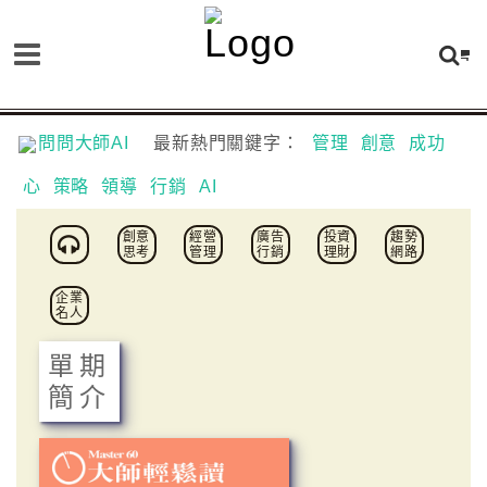
問問大師AI
最新熱門關鍵字：
管理
創意
成功
心
策略
領導
行銷
AI
創意
經營
廣告
投資
趨勢
思考
管理
行銷
理財
網路
企業
名人
單期
簡介