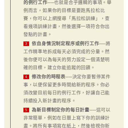
的例行工作
──也就是合乎邏輯的事項。舉
例而言，如果你的目標是要跑馬拉松比
賽，你可以上網搜尋「馬拉松訓練」，查
看幾項訓練計畫，然後選擇一項符合你出
發點的計畫。
依自身情況制定程序或例行工作
──將
3
工作精準地拆成每天必須完成的分量。然
後你便可以為每天的努力設定一個清楚明
確的目標，建立你能追蹤的回饋。
修改你的時程表
──決定你要暫停某件
4
事，以便保留更多時間給新的程序。你必
須改變目前每日的例行工作，好讓自己能
持續投入新計畫的程序。
為新目標制定你的每日計畫
──這可以
5
非常簡單，例如在日曆上寫下你的訓練計
畫。將所有事項寫在紙上，然後檢視你新