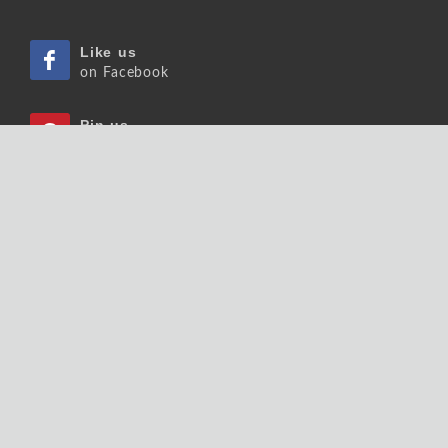
Like us
on Facebook
Pin us
on Pinterest
Watch us
on Youtube
Listen us
on Podcast
Follow us
on Slideshare