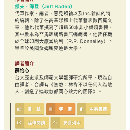
傑夫．海登（Jeff Haden）
代筆作家、講者、意見領袖以及Inc.雜誌的特
約編輯。除了在商業媒體上代筆發表數百篇文
章，他也代筆撰寫了超過50本非小說類書籍，
其中數本為亞馬遜網路書店暢銷書。他曾任職
於全球印刷大廠當納利（R.R. Donnelley）。
畢業於美國詹姆斯麥迪遜大學。
譯者簡介
薛怡心
台大歷史系及師範大學翻譯研究所畢，現為自
由譯者，合譯有《無敵：林肯不以任何人為敵
人，創造了連政敵都同心效力的團隊》。
目 錄
導 讀
中英書摘
延伸閱讀
友善列印