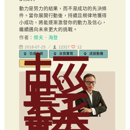
動力是努力的結果，而不是成功的先決條
件。當你展開行動後，持續且規律地獲得
小成功，將能逐漸激發你的動力及信心，
繼續邁向未來更大的挑戰。
作者：
傑夫．海登
2018-07-25 ／
12327
12
輕
功成名就
自我實現
成就動機
編輯標籤
鬆