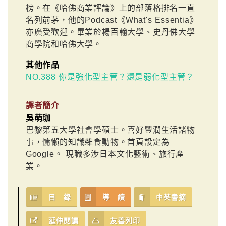
榜。在《哈佛商業評論》上的部落格排名一直
名列前茅，他的Podcast《What's Essentia》
亦廣受歡迎。畢業於楊百翰大學、史丹佛大學
商學院和哈佛大學。
其他作品
NO.388 你是強化型主管？還是弱化型主管？
譯者簡介
吳萌珈
巴黎第五大學社會學碩士。喜好豐潤生活諸物
事，慵懶的知識雜食動物。首頁設定為
Google。 現職多涉日本文化藝術、旅行產
業。
目 錄
導 讀
中英書摘
延伸閱讀
友善列印