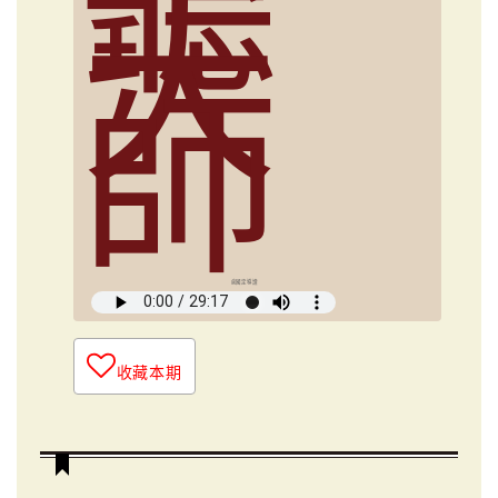
聽
大
師
俞國定導讀
收藏本期