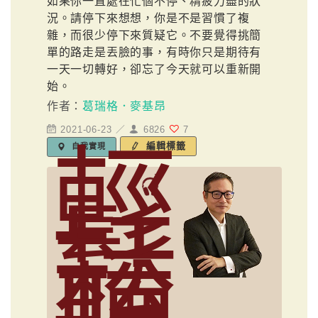
如果你一直處在忙個不停、精疲力盡的狀
況。請停下來想想，你是不是習慣了複
雜，而很少停下來質疑它。不要覺得挑簡
單的路走是丟臉的事，有時你只是期待有
一天一切轉好，卻忘了今天就可以重新開
始。
作者：
葛瑞格．麥基昂
2021-06-23 ／
6826
7
輕
編輯標籤
自我實現
鬆