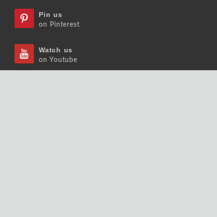
Pin us
on Pinterest
Watch us
on Youtube
Listen us
on Podcast
Follow us
on Slideshare
Copyrights © 2026 大師輕鬆讀股份有限公司 版權
所有.