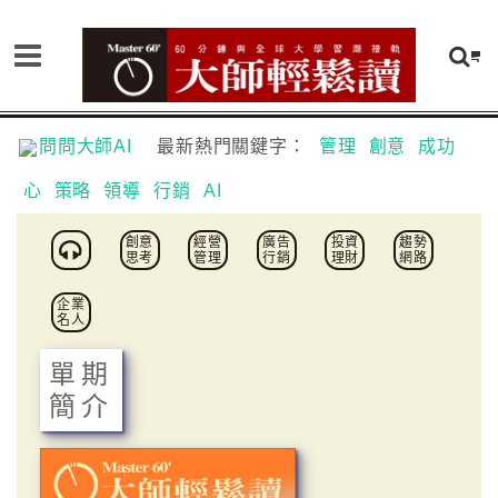
問問大師AI
最新熱門關鍵字：
管理
創意
成功
心
策略
領導
行銷
AI
創意
經營
廣告
投資
趨勢
思考
管理
行銷
理財
網路
企業
名人
單期
簡介