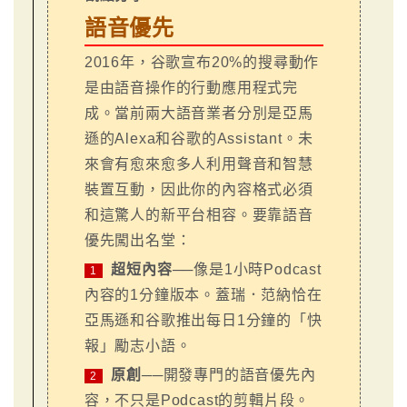
語音優先
2016年，谷歌宣布20%的搜尋動作
是由語音操作的行動應用程式完
成。當前兩大語音業者分別是亞馬
遜的Alexa和谷歌的Assistant。未
來會有愈來愈多人利用聲音和智慧
裝置互動，因此你的內容格式必須
和這驚人的新平台相容。要靠語音
優先闖出名堂：
超短內容
──像是1小時Podcast
1
內容的1分鐘版本。蓋瑞．范納恰在
亞馬遜和谷歌推出每日1分鐘的「快
報」勵志小語。
原創
──開發專門的語音優先內
2
容，不只是Podcast的剪輯片段。