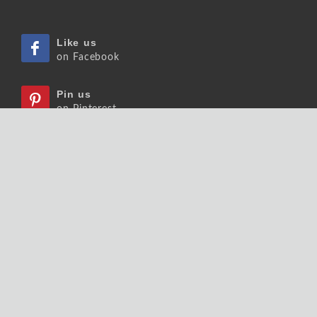
Like us
on Facebook
Pin us
on Pinterest
Watch us
on Youtube
Listen us
on Podcast
Follow us
on Slideshare