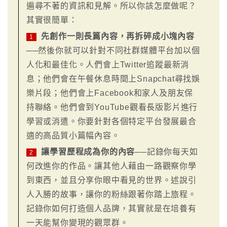
遍尋不著的資訊和見解。所以你該怎麼做呢？
其實很簡單：
先創作一則長篇內容，再拆碎成小塊內容
1
──然後你就可以針對不同社群媒體平台加以個
人化和最佳化。人們會上Twitter追蹤最新消
息；他們會在午餐休息時間上Snapchat尋找娛
樂片段；他們會上Facebook和家人及朋友保
持聯絡。他們會到YouTube觀看長版影片進行
學習或消遣。你要針對各個特定平台發展最合
適的高品質小篇幅內容。
讓學習歷程成為你的內容
──記錄你每天如
2
何改進你的作品。讓其他人藉由一路觀察你學
到東西，並且分享你眼中看見的世界。述說引
人入勝的故事，讓你的粉絲跟著你踏上旅程。
記錄你如何打造個人品牌，其實就是在培養有
一天能幫你變現的觀眾群。