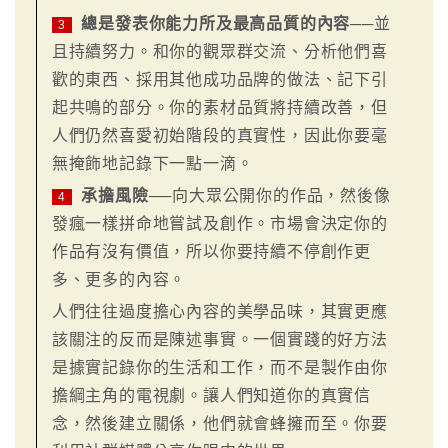
總是發表你能力所及最高品質的內容
──並
3
且持續努力。和你的觀眾群交流、分析他們喜
歡的東西、採用其他成功品牌的做法、記下引
起共鳴的部分。你的素材品質將持續改善，但
人們仍然喜愛初始階段的真實性，因此你要毫
無掩飾地記錄下一點一滴。
承擔風險
──向大眾公開你的作品，然後像
4
發瘋一樣拼命地嘗試及創作。市場會決定你的
作品有沒有價值，所以你要持續不停創作更
多、更多的內容。
人們往往過度擔心內容的美學品味，其實更應
該關注的反而是陳述事實。一個實踐的好方法
是據實記錄你的生活和工作，而不是製作由你
擔綱主角的電視劇。讓人們知道你的真實信
念，然後建立關係，他們就會蜂擁而至。你要