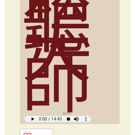
聽
大
師
俞國定導讀