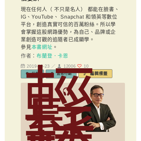
現在任何人（ 不只是名人） 都能在臉書、
IG、YouTube、 Snapchat 和領英等數位
平台，創造真實可信的百萬粉絲。所以學
會掌握這股網路優勢，為自己、品牌或企
業創造可觀的追隨者已成顯學。
參見
本書網址
。
作者：
布蘭登．卡恩
輕
2019-10-23 ／
12006
10
編輯標籤
行銷
直效行銷
鬆