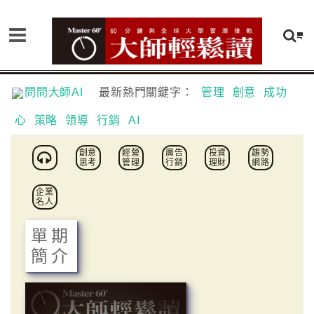
問問大師AI
最新熱門關鍵字：
管理
創意
成功
心
策略
領導
行銷
AI
創意
經營
廣告
投資
趨勢
思考
管理
行銷
理財
網路
企業
名人
單期
簡介