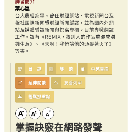
譯者簡介
葉心嵐
台大農經系畢。曾任財經網站、電視新聞台及
報社國際新聞暨財經新聞編譯，並為國內外網
站及媒體編譯新聞與撰寫專欄。目前專職翻譯
工作。譯有《REMIX，將別人的作品重混成賺
錢生意》、《天啊！我們讓他的頭髮著火了》
等書。
目 錄
導 讀
中英書摘
延伸閱讀
友善列印
輕鬆抓重點
掌握訣竅在網路發聲