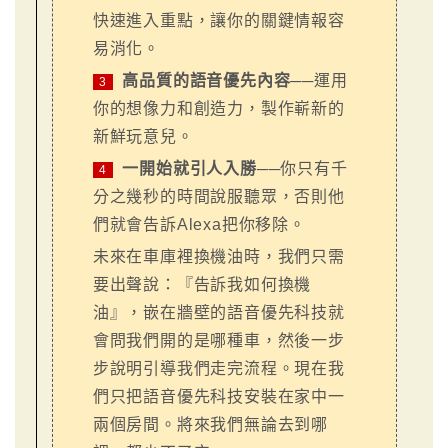
快速進入重點，讓你的關鍵情報容
易消化。
高品質的語音優先內容
──運用
3
你的想像力和創造力，製作嶄新的
新鮮玩意兒。
一開始就引人入勝
──你只有千
4
分之幾秒的時間說服聽眾，否則他
們就會告訴Alexa把你移除。
未來在車庫裡換機油時，我們只需
要出聲說：『告訴我如何換機
油』，嵌在牆壁的語音優先科技就
會問我們開的是哪種車，然後一步
步說明引導我們走完流程。現在我
們只把語音優先科技安裝在家中一
兩個房間。將來我們無論去到哪