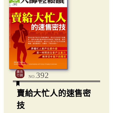
廣告
392
行銷
NO.
賣給大忙人的速售密
技