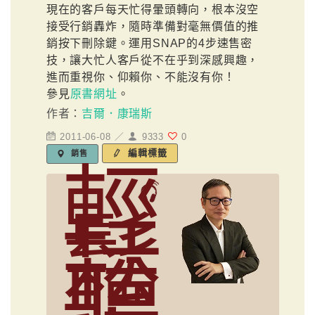
現在的客戶每天忙得暈頭轉向，根本沒空
接受行銷轟炸，隨時準備對毫無價值的推
銷按下刪除鍵。運用SNAP的4步速售密
技，讓大忙人客戶從不在乎到深感興趣，
進而重視你、仰賴你、不能沒有你！
參見
原書網址
。
作者：
吉爾．康瑞斯
2011-06-08 ／
9333
0
編輯標籤
銷售
輕
鬆
聽