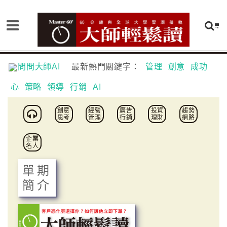
問問大師AI
最新熱門關鍵字：
管理
創意
成功
心
策略
領導
行銷
AI
創意
經營
廣告
投資
趨勢
思考
管理
行銷
理財
網路
企業
名人
單期
簡介