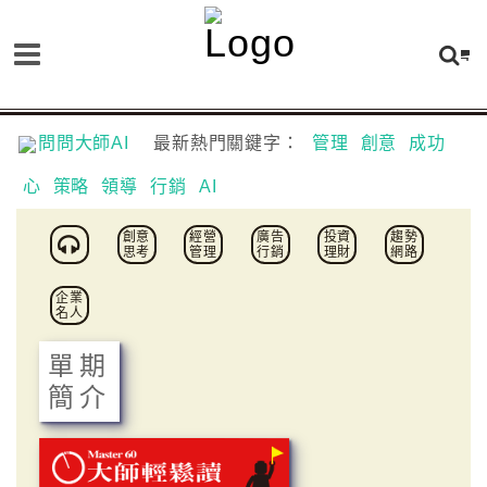
問問大師AI
最新熱門關鍵字：
管理
創意
成功
心
策略
領導
行銷
AI
創意
經營
廣告
投資
趨勢
思考
管理
行銷
理財
網路
企業
名人
單期
簡介