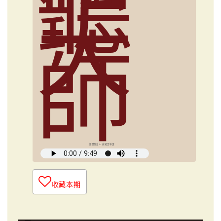
聽
大
師
媒體創意人 俞國定導讀
收藏本期