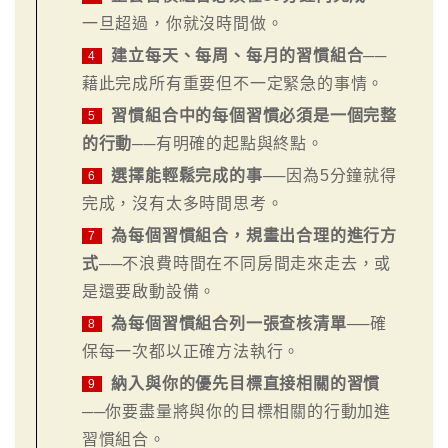
一旦超過，你就沒時間做。
建立每天、每周、每月的習慣組合
──
4
藉此完成所有重要但不一定緊急的事情。
習慣組合中的每個習慣必須是一個完整
5
的行動
──有明確的起點與終點。
選擇能輕鬆完成的事
──因為5分鐘就得
6
完成，沒有太多時間思考。
為每個習慣組合，規畫出合理的進行方
7
式
──不浪費時間在不同房間走來走去，或
是還要啟動設備。
為每個習慣組合列一張查核清單
──確
8
保每一次都以正確方法執行。
納入與你的優先目標直接相關的習慣
9
──你要盡量將與你的目標相關的行動加進
習慣組合。