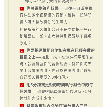
──你可以依據每天的狀況調整。
你將得到複利效果
──日復一日重複執
4
行這些微小但積極的行動，維持一段時間
後即可大幅改善你的生產力。
但是所謂的習慣組合可不是隨便把一些行
動堆疊在一起，史考特特別提醒以下幾項
原則：
你要把習慣組合附加在現在已經在做的
1
習慣之上
──如此一來，在你進行平常作息
時，就會觸發你的習慣組合。例如你每天
早上習慣喝咖啡，你可以在喝咖啡時確認
自己當天最重要的3件任務。
用5分鐘或更短的時間執行組合中的每
2
個習慣
──你會很訝異做事有條理時，5分
鐘就能完成多少事。
整套習慣組合必須在30分鐘內完成
──
3