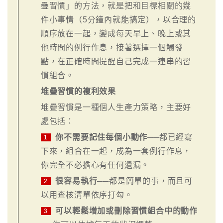
疊習慣」的方法，就是把和目標相關的幾
件小事情（5分鐘內就能搞定），以合理的
順序放在一起，變成每天早上、晚上或其
他時間的例行作息，接著選擇一個觸發
點，在正確時間提醒自己完成一連串的習
慣組合。
堆疊習慣的複利效果
堆疊習慣是一種個人生產力策略，主要好
處包括：
你不需要記住每個小動作
──都已經寫
1
下來，組合在一起，成為一套例行作息，
你完全不必擔心有任何遺漏。
很容易執行
──都是簡單的事，而且可
2
以用查核清單依序打勾。
可以輕鬆增加或刪除習慣組合中的動作
3