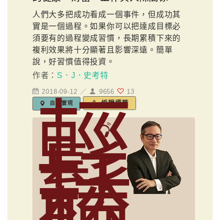
人們大多把成功看成一個事件，但成功其
實是一個過程。如果你可以把達成目標必
須要有的過程變成習慣，長期累積下來的
複利效果將十分顯著且影響深遠。簡單
說，好習慣值得投資。
作者：
S．J．史考特
2018-09-12 ／
9656
13
輕
編輯標籤
自我實現
鬆