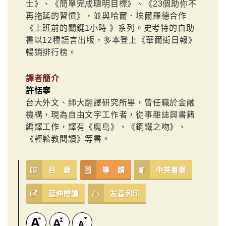
士》、《簡單完成聰明目標》、《23個助你不
再拖延的習慣》，並與哈爾．埃爾羅德合作
《上班前的關鍵1小時 》系列。史考特的自助
書以12種語言出版，多本登上《華爾街日報》
暢銷排行榜。
譯者簡介
許恬寧
台大外文、師大翻譯研究所畢，曾任職於金融
機構，現為自由文字工作者，從事雜誌與書籍
編譯工作，譯有《魔島》、《鋼鐵之吻》、
《輕鬆教閱讀》等書。
目 錄
導 讀
中英書摘
延伸閱讀
友善列印