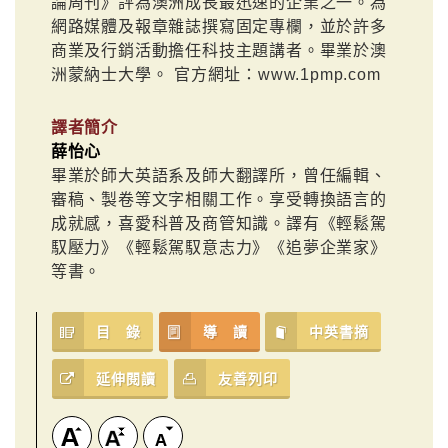
論周刊》評為澳洲成長最迅速的企業之一。為
網路媒體及報章雜誌撰寫固定專欄，並於許多
商業及行銷活動擔任科技主題講者。畢業於澳
洲蒙納士大學。 官方網址：www.1pmp.com
譯者簡介
薛怡心
畢業於師大英語系及師大翻譯所，曾任編輯、
審稿、製卷等文字相關工作。享受轉換語言的
成就感，喜愛科普及商管知識。譯有《輕鬆駕
馭壓力》《輕鬆駕馭意志力》《追夢企業家》
等書。
目 錄
導 讀
中英書摘
延伸閱讀
友善列印