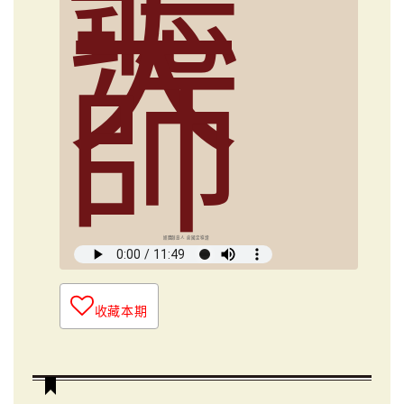
大
師
媒體創意人 俞國定導讀
收藏本期