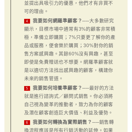
並提出具吸引力的優惠，他們才有非買不
可的理由。
我要如何網羅準顧客？
──大多數研究
4
顯示，目標市場中通常有3%的顧客非常積
極，準備立即購買；7%只要更了解你的產
品或服務，便會樂於購買；30%對你的銷
售方案感興趣。其餘60%沒有興趣，甚至
即使是免費贈送也不想要。網羅準顧客就
是以適切方法找出感興趣的顧客，構建你
未來的銷售管道。
我要如何培養準顧客？
──最好的方法
5
就是進行諮詢式／顧問式銷售。你必須將
自己視為變革的推動者，致力為你的顧客
及潛在顧客創造巨大價值、利益及優勢。
我要如何轉換為實際銷售？
──銷售轉
6
換流程應該是所有行銷活動的延伸。如果