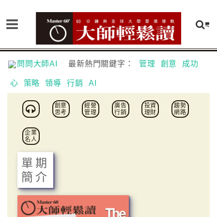
問問大師AI
最新熱門關鍵字：
管理
創意
成功
心
策略
領導
行銷
AI
創意
經營
廣告
投資
趨勢
思考
管理
行銷
理財
網路
企業
名人
單期
簡介