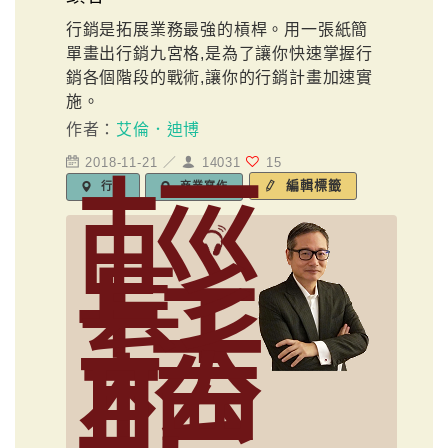
行銷是拓展業務最強的槓桿。用一張紙簡
單畫出行銷九宮格,是為了讓你快速掌握行
銷各個階段的戰術,讓你的行銷計畫加速實
施。
作者：
艾倫．迪博
2018-11-21 ／
14031
15
輕
編輯標籤
行銷
商業寫作
鬆
聽