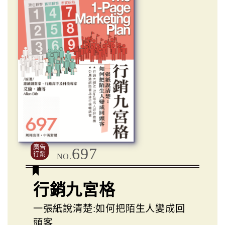
廣告
697
行銷
NO.
行銷九宮格
一張紙說清楚:如何把陌生人變成回
頭客