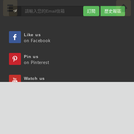
訂閱
歷史報區
Like us
on Facebook
Pin us
on Pinterest
Watch us
on Youtube
Listen us
on Podcast
Follow us
on Slideshare