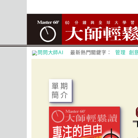
問問大師AI
最新熱門關鍵字：
管理
創
單期
簡介