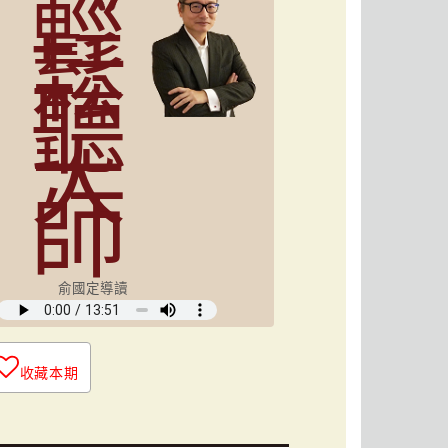
輕
鬆
聽
大
師
俞國定導讀
收藏本期