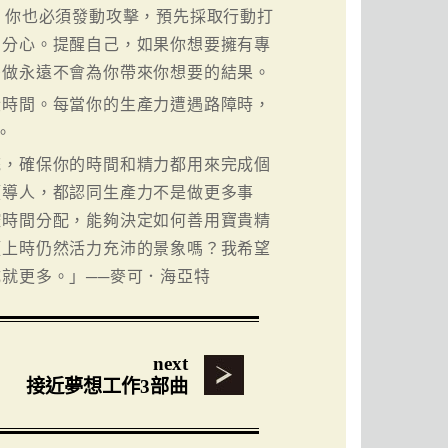
，你也必須發動攻擊，預先採取行動打
和分心。提醒自己，如果你想要擁有專
麼做永遠不會為你帶來你想要的結果。
段時間。每當你的生產力遭遇路障時，
。
統，確保你的時間和精力都用來完成個
領導人，都認同生產力不是做更多事
控時間分配，能夠決定如何善用寶貴精
頭上時仍然活力充沛的景象嗎？我希望
就更多。」──麥可．海亞特
next
接近夢想工作3部曲