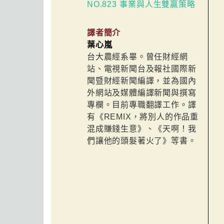
NO.823 事業與人生雙贏策略
譯者簡介
葉心嵐
台大農經系畢。曾任財經網
站、電視新聞台及報社國際新
聞暨財經新聞編譯，並為國內
外網站及媒體編譯新聞與撰寫
專欄。目前專職翻譯工作。譯
有《REMIX，將別人的作品重
混成賺錢生意》、《天啊！我
們讓他的頭髮著火了》等書。