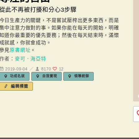
從此不再被打擾和分心3步驟
今日生產力的關鍵，不是嘗試壓榨出更多東西，而是
集中注意力做對的事。如果你能在每天的開始，明確
知道你最重要的優先要務；然後在每天結束時，滿懷
成就感，你就會成功。
參見
原書網址
。
作者：
麥可．海亞特
2019-09-04 ／
8170
12
功成名就
自我實現
領導統御
編輯標籤