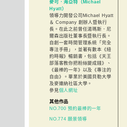
麥可．海亞特（Michael
Hyatt）
領導力開發公司Michael Hyatt
＆ Company 創辦人暨執行
長。在此之前曾任湯瑪斯．尼
爾森出版社董事長暨執行長。
自創一套時間管理系統「完全
專注手冊」，並著有數本《紐
約時報》暢銷書，包括《天王
部落客教你把粉絲變成錢》、
《最棒的一年》以及《專注的
自由》。畢業於美國貝勒大學
及麥連納社區大學。
參見
個人網址
其他作品
NO.700 預約最棒的一年
NO.774 願景領導