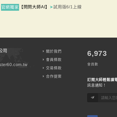
【問問大師AI】
➤
試用版6/1上線
官網獨家
公司
關於我們
7,787
會員條款
會員數
ter60.com.tw
交易條款
合作提案
訂閱大師輕鬆讀
訊息通知！