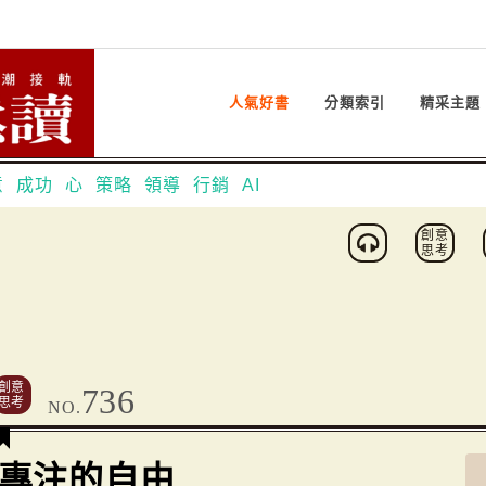
人氣好書
分類索引
精采主題
意
成功
心
策略
領導
行銷
AI
創意
思考
創意
736
思考
NO.
專注的自由