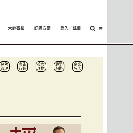
大師觀點
訂購方案
登入／註冊
經營
廣告
投資
趨勢
企業
管理
行銷
理財
網路
名人