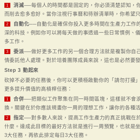
消滅
──每個人的時間都是固定的，你必須清楚認知，
1
而削去愈多愈好。當你注視行事曆和待辦清單時，你希望
自動化
──自動化是確保你投入更多時間在生產力工作
2
深的科技。例如你可以將每天做的事透過一些日常慣例、
多工作。
委派
──做好更多工作的另一個合理方法就是複製你自
3
情委託他人處理。對於培養團隊成員來說，這也是必然要
Step 3 動起來
砍掉不必要的任務後，你可以更積極啟動你的「請勿打擾
更多提升價值的高槓桿任務：
合併
──把類似工作聚集在同一時間區塊，這樣就不會
1
換。關鍵在於你應該規畫你一周的理想工作，讓你的各種
指定
──對多數人來說，提高工作生產力的真正挑戰在
2
什麼。達成此目標的最好方法就是進行一周預覽，也就是
3大任務，再依此排定每日3大任務。