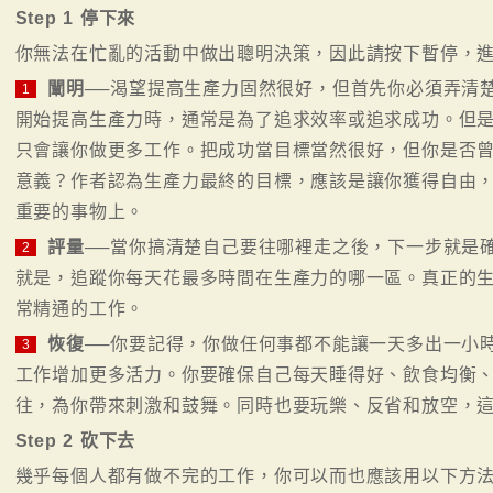
Step 1 停下來
你無法在忙亂的活動中做出聰明決策，因此請按下暫停，進
闡明
──渴望提高生產力固然很好，但首先你必須弄清
1
開始提高生產力時，通常是為了追求效率或追求成功。但是
只會讓你做更多工作。把成功當目標當然很好，但你是否
意義？作者認為生產力最終的目標，應該是讓你獲得自由
重要的事物上。
評量
──當你搞清楚自己要往哪裡走之後，下一步就是
2
就是，追蹤你每天花最多時間在生產力的哪一區。真正的
常精通的工作。
恢復
──你要記得，你做任何事都不能讓一天多出一小
3
工作增加更多活力。你要確保自己每天睡得好、飲食均衡
往，為你帶來刺激和鼓舞。同時也要玩樂、反省和放空，
Step 2 砍下去
幾乎每個人都有做不完的工作，你可以而也應該用以下方