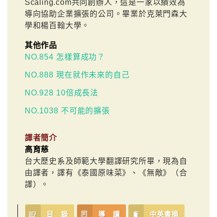
Scaling.com共同創辦人，這是一家以績效為
導向協助企業擴張的公司。畢業於克萊門森大
學和楊百翰大學。
其他作品
NO.854 怎樣算成功？
NO.888 現在就作未來的自己
NO.928 10倍成長法
NO.1038 不可能的擴張
譯者簡介
高育慈
台大歷史系及師範大學翻譯研究所畢，現為自
由譯者，譯有《泰國原味菜》、《無敵》（合
譯）。
目 錄
導 讀
中英書摘