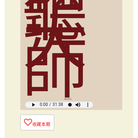
聽
大
師
俞國定導讀
收藏本期