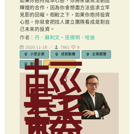
如果你抱持成本心態，你將永遠無法創造
輝煌的合作，因為你會想盡方法追求立竿
見影的回報。相較之下，如果你抱持投資
心態，你就會把找人建立團隊看成是對自
己未來的投資。
作者：
丹．蘇利文
、
班傑明．哈迪
2020-11-18 ／
7661
9
小型企業
成就動機
企業經營
輕
編輯標籤
創業
鬆