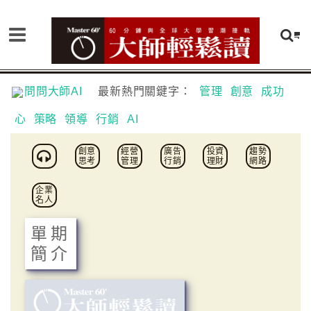
問問大師AI
最新熱門關鍵字：
管理
創意
成功
心
策略
領導
行銷
AI
創意
經營
廣告
投資
趨勢
思考
管理
行銷
理財
網路
企業
名人
單期
簡介