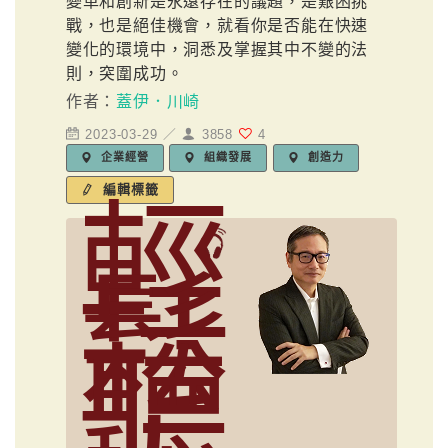
變革和創新是永遠存在的議題，是艱困挑
戰，也是絕佳機會，就看你是否能在快速
變化的環境中，洞悉及掌握其中不變的法
則，突圍成功。
作者：
蓋伊．川崎
2023-03-29 ／
3858
4
企業經營
組織發展
創造力
編輯標籤
輕
鬆
聽