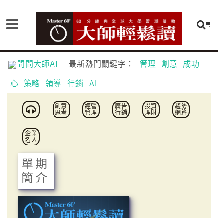
問問大師AI
最新熱門關鍵字：
管理
創意
成功
心
策略
領導
行銷
AI
創意
經營
廣告
投資
趨勢
思考
管理
行銷
理財
網路
企業
名人
單期
簡介