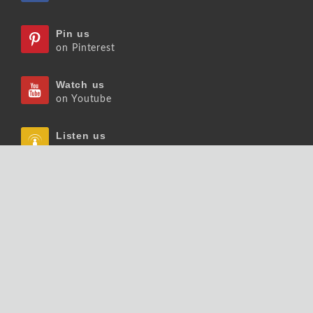
Pin us
on Pinterest
Watch us
on Youtube
Listen us
on Podcast
Follow us
on Slideshare
Copyrights © 2026 大師輕鬆讀股份有限公司 版權
所有.