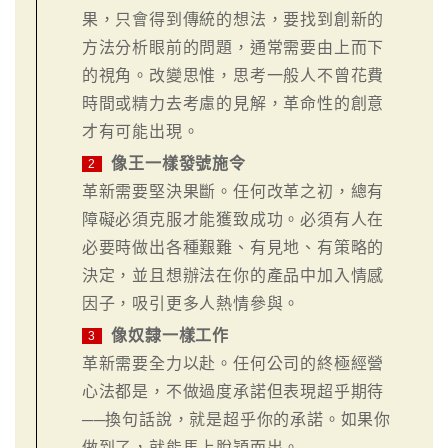
果，只會得到傳統的想法，要找到創新的
方法分析眼前的問題，通常需要由上而下
的視角。改變思惟，思考一般人不曾花費
時間或精力去考慮的見解，革命性的創意
才有可能出現。
像王一樣發號施令
2
革新需要堅決果斷。任何改革之初，總有
障礙必須克服才能獲致成功。必須有人在
必要時做出各種艱難、有見地、有策略的
決定，並且想辦法在你的產品中加入情感
因子，吸引更多人熱情參與。
像奴隸一樣工作
3
革新需要全力以赴。任何公司的終極經營
心法都是，不做過度承諾但表現超乎期待
──換句話說，就是超乎你的承諾。如果你
做到了，就能馬上脫穎而出。