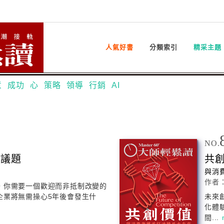
人氣好書
分類索引
精采主題
意
成功
心
策略
領導
行銷
AI
NO.
鍵議題
共
與消
作者
，你需要一個歡迎而非抵制改變的
企業將無需操心5年後會發生什
未來
化體
間...