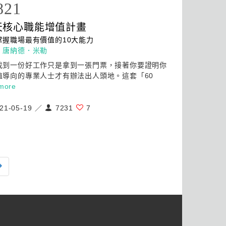
821
天核心職能增值計畫
掌握職場最有價值的10
大
能力
：
唐納德．米勒
找到一份好工作只是拿到一張門票，接著你要證明你
值導向的專業人士才有辦法出人頭地。這套「60
more
21-05-19 ／
7231
7