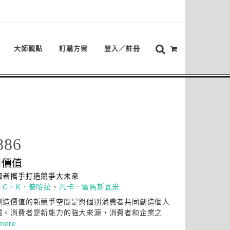
大師觀點
訂購方案
登入／註冊
886
創價值
費者攜手打造競爭
大
未來
：
C．K．普哈拉
、
凡卡．雷馬斯瓦米
創造價值的新競爭空間是與個別消費者共同創造個人
驗。消費者是新能力的強
大
來源，消費者和企業之
more