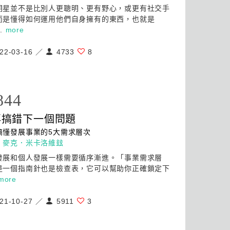
明星並不是比別人更聰明、更有野心，或更有社交手
而是懂得如何運用他們自身擁有的東西，也就是
..
more
22-03-16 ／
4733
8
844
再搞錯下一個問題
搞懂發展事業的5
大
需求層次
：
麥克．米卡洛維玆
發展和個人發展一樣需要循序漸進。「事業需求層
是一個指南針也是檢查表，它可以幫助你正確鎖定下
more
21-10-27 ／
5911
3