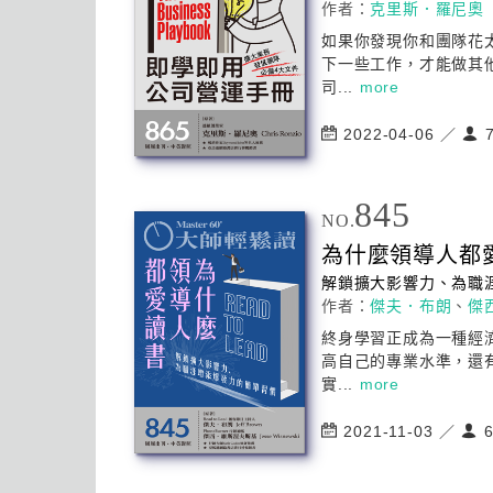
作者：
克里斯．羅尼奧
如果你發現你和團隊花
下一些工作，才能做其
司...
more
2022-04-06 ／
7
845
NO.
為什麼領導人都
解鎖擴
大
影響力、為職
作者：
傑夫．布朗
、
傑
終身學習正成為一種經
高自己的專業水準，還
實...
more
2021-11-03 ／
6