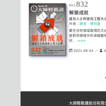
832
NO.
解鎖成就
成功人士的逆向工程
大
作者：
朗恩．傅利曼
要在任何領域取得巨
大
是對你領域中的卓越範
何...
more
2021-08-04 ／
6
大師輕鬆讀股份有限