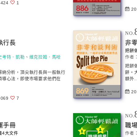
424
1
20
NO.
執行長
非
法
把餅
史考特．凱勒
、
維克拉姆．馬哈
作者
把餅
歸納分析，頂尖執行長與一般執行
餅。
領導心法，即使市場要求他們在
額外.
20
069
7
NO.
運手冊
職場
備4
大
文件
作者