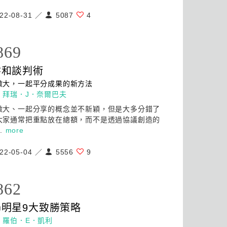
22-08-31 ／
5087
4
869
零和談判術
做
大
，一起平分成果的新方法
：
拜瑞．J．奈爾巴夫
做
大
、一起分享的概念並不新穎，但是
大
多分錯了
大
家通常把重點放在總額，而不是透過協議創造的
..
more
22-05-04 ／
5556
9
862
明星9
大
致勝策略
：
羅伯．E．凱利