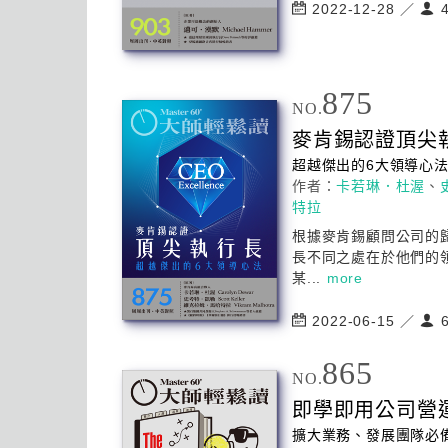
2022-12-28 ／
4
875
NO.
麥肯錫認證頂尖
超越傑出的6
大
領導心
作者：
卡若琳．杜渥
、
特拉
根據麥肯錫顧問公司的
長不同之處在於他們的
某...
more
2022-06-15 ／
6
865
NO.
即學即用公司營
擴
大
業務、發展團隊必