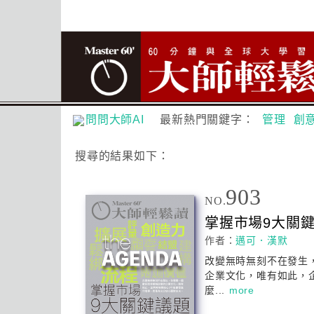
問問大師AI
最新熱門關鍵字：
管理
創
搜尋
的結果如下：
903
NO.
掌握市場9
大
關
作者：
邁可．漢默
改變無時無刻不在發生
企業文化，唯有如此，
麼...
more