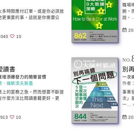
職場
太多時間應付訂單，或是你必須放
腕，
他更重要的事，這就是你需要公
說，.
20
040
10
NO.
愛讀書
別
涯增添爆發力的簡單習慣
一次
西．維斯涅夫斯基
作者
濟上的當務之急，然而想要不斷提
事業
有什麼方法比閱讀書籍更好、更
次」
一...
913
10
20