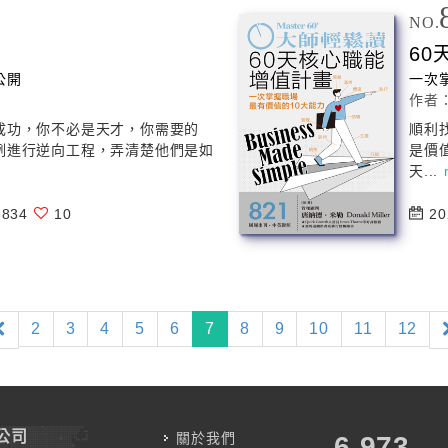
NO.
60
公開
一次
作者
成功，你不必是天才，你需要的
順利
例進行逆向工程，弄清楚他們是如
是價
天...
834
10
20
(current)
2
3
4
5
6
7
8
9
10
11
12
公司
關於我們
7,787