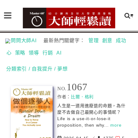
問問大師AI
最新熱門關鍵字：
管理
創意
成功
心
策略
領導
行銷
AI
分類索引
/ 自我提升
/ 夢想
1067
NO.
作者：
比爾．格利
人生是一道用進廢退的命題，為什
麼不去做自己最開心的事情呢？
Life is a use-it-or-lose-it
proposition, then why...
more