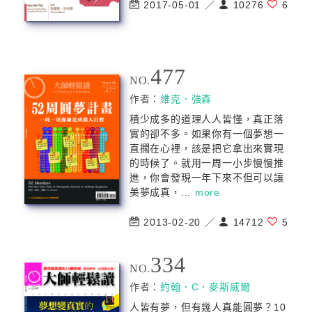
2017-05-01 ／
10276
6
477
NO.
作者：
維克．強森
積少成多的道理人人皆懂，真正落
實的卻不多。如果你有一個夢想一
直擱在心裡，該是把它拿出來實現
的時候了。就用一周一小步慢慢推
進，你會發現一年下來不但可以讓
美夢成真，...
more
2013-02-20 ／
14712
5
334
NO.
作者：
約翰．C．麥斯威爾
人皆有夢，但有幾人真能圓夢？10