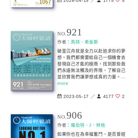
2026-04-15 ／
1775
5
921
NO.
作者：
馬特．希金斯
破釜沉舟就是全力以赴追求你的夢
想。我們都需要給自己一個機會去
發現自己才能的極限，找到那些我
們永遠無法觸及的界限，了解自己
並欣賞我們讓夢想成真的力量。...
more
2023-05-17 ／
4177
2
906
NO.
作者：
羅伯特．J．林格
如果你也在為幸福奮鬥，是否曾經