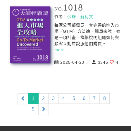
1018
NO.
作者：
保羅．蘇利文
每家公司都需要一套完善的進入市
場（GTM）方法論。簡單來說，這
是一項計畫，詳細說明組織如何與
顧客互動並說服他們購買。...
more
2025-04-23 ／
3345
4
(current)
1
2
3
4
5
6
7
8
9