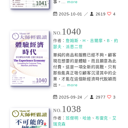
事。...
more
2025-10-01 ／
2619
4
1040
NO.
作者：
詹姆斯．H．吉爾摩
、
B．約
瑟夫．派恩二世
單純的商品和服務已經不夠。顧客
現在想要的是體驗，而且願意為此
付費。這是一項全新的挑戰，只有
那些能真正吸引顧客沉浸其中的企
業，才能在這個新經濟時代脫穎而
出。...
more
2025-09-24 ／
2977
3
1038
NO.
作者：
班傑明．哈迪
、
布雷克．艾
瑞克森