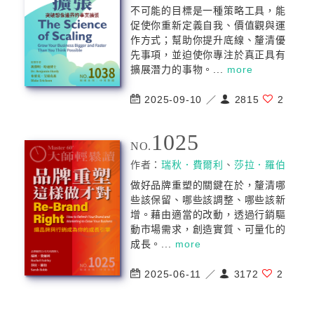
不可能的目標是一種策略工具，能
促使你重新定義自我、價值觀與運
作方式；幫助你提升底線、釐清優
先事項，並迫使你專注於真正具有
擴展潛力的事物。...
more
2025-09-10 ／
2815
2
1025
NO.
作者：
瑞秋．費爾利
、
莎拉．羅伯
做好品牌重塑的關鍵在於，釐清哪
些該保留、哪些該調整、哪些該新
增。藉由適當的改動，透過行銷驅
動市場需求，創造實質、可量化的
成長。...
more
2025-06-11 ／
3172
2