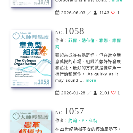
Corporations must conti...
more
2026-06-03 ／
1143
1
1058
NO.
作者：
菲爾．勒布倫
、
雅娜．維爾
納
聽起來或許有點奇怪，但在當今瞬
息萬變的市場，組織若想好好發展
和茁壯，最好的方式就是像章魚一
樣行動和運作。 As quirky as it
may sound,...
more
2026-01-28 ／
2101
1
1057
NO.
作者：
約翰．P．科特
在21世紀動盪不安的經濟局勢下，