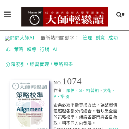
問問大師AI
最新熱門關鍵字：
管理
創意
成功
心
策略
領導
行銷
AI
分類索引
/ 經營管理
/ 策略規畫
1074
NO.
作者：
羅伯．S．柯普朗
、
大衛．
P．諾頓
企業必須不斷尋找方法，讓整體價
值超越各部分的總合。若缺乏全面
的策略校準，組織各部門將各自為
政，朝不同方向發展。