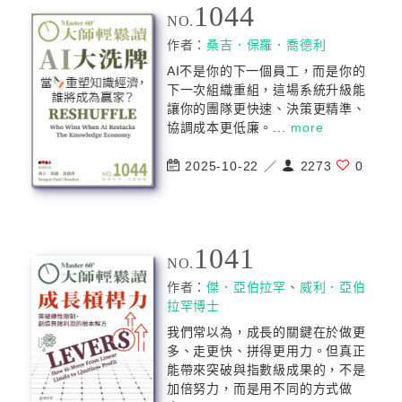
1044
NO.
作者：
桑吉．保羅．喬德利
AI不是你的下一個員工，而是你的
下一次組織重組，這場系統升級能
讓你的團隊更快速、決策更精準、
協調成本更低廉。...
more
2025-10-22 ／
2273
0
1041
NO.
作者：
傑．亞伯拉罕
、
威利．亞伯
拉罕博士
我們常以為，成長的關鍵在於做更
多、走更快、拼得更用力。但真正
能帶來突破與指數級成果的，不是
加倍努力，而是用不同的方式做