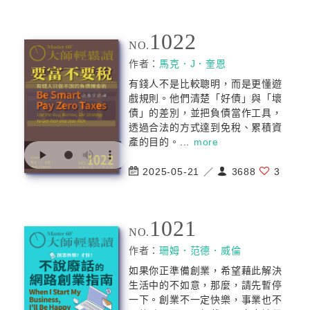
1022
NO.
作者：
馬克．J．奎恩
有錢人不是比較聰明，而是更懂遊
戲規則。他們清楚「好債」與「壞
債」的差別，並把負債當作工具，
透過合法的方式達到免稅、累積資
產的目的。...
more
2025-05-21 ／
3688
3
1021
NO.
作者：
珊姆．范德．威倫
如果你正準備創業，希望藉此解決
生活中的不如意，那麼，請先暫停
一下。創業不一定快樂，事業也不