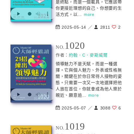
是終點，而是一個載具，它應該帶
你更接近理想的自己、你想要的生
活方式，以...
more
2025-05-14 ／
2811
2
1020
NO.
作者：
約翰．C．麥斯威爾
領導魅力不是天賦，而是一種選
擇。它與個人魅力、外表或性格無
關，關鍵在於你日常待人接物的姿
態。只需要一次又一次地選擇把他
人放在首位，你就會成為他人樂於
親近、願意追...
more
2025-05-07 ／
3088
6
1019
NO.