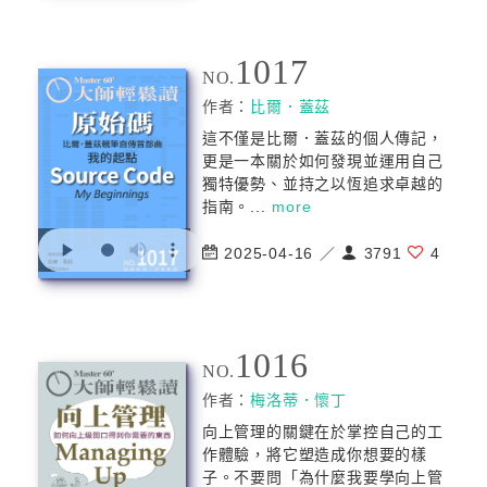
1017
NO.
作者：
比爾．蓋茲
這不僅是比爾．蓋茲的個人傳記，
更是一本關於如何發現並運用自己
獨特優勢、並持之以恆追求卓越的
指南。...
more
2025-04-16 ／
3791
4
1016
NO.
作者：
梅洛蒂．懷丁
向上管理的關鍵在於掌控自己的工
作體驗，將它塑造成你想要的樣
子。不要問「為什麼我要學向上管