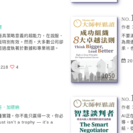
NO.
爾
作者
極具策略意義的超能力，在說服、
不要
面特別有效。然而，大多數公司卻
為周
而過度執著於數據和專業術語。
承，也
20
218
4
NO.
丹．加德納
作者
種實踐。你不能只贏得一次，你必
AI
n't a trophy — it's a
導。
結，從