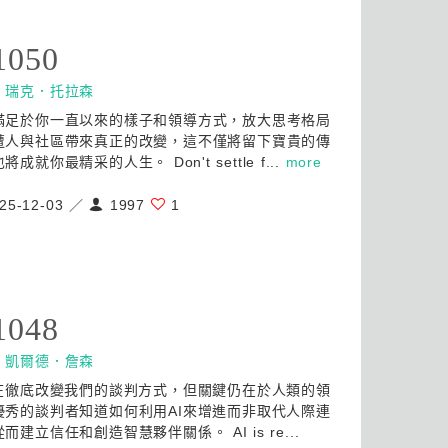
1050
：
瑞克．托拉森
滿足於你一直以來的樣子和領導方式，放大思考格局
遭人與社區帶來真正的改變，這不僅將留下寶貴的傳
將成就你最精采的人生。 Don't settle f...
more
25-12-03 ／
1997
1
1048
：
凱爾德．詹森
正在徹底改變我們的談判方式，但關鍵仍在於人類的領
優秀的談判者知道如何利用AI來增進而非取代人際連
而建立信任和創造智慧夥伴關係。 AI is re...