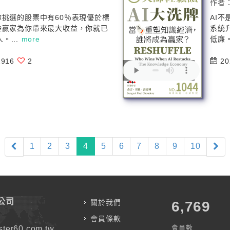
作者
你挑選的股票中有60％表現優於標
AI
些贏家為你帶來最大收益，你就已
系統
。...
more
低廉。
916
2
20
(current)
1
2
3
4
5
6
7
8
9
10
公司
關於我們
7,787
會員條款
會員數
ter60.com.tw