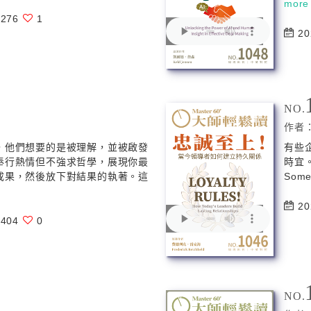
more
276
1
20
NO.
作者
，他們想要的是被理解，並被啟發
有些
奉行熱情但不強求哲學，展現你最
時宜
成果，然後放下對結果的執著。這
Some
20
404
0
NO.