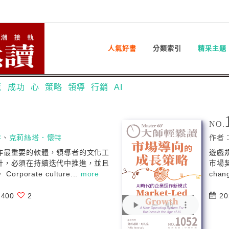
人氣好書
分類索引
精采主題
意
成功
心
策略
領導
行銷
AI
NO.
特
、
克莉絲塔．懷特
作者
作最重要的軟體，領導者的文化工
遊戲
計，必須在持續迭代中推進，並且
市場契合
porate culture...
more
chang
400
2
20