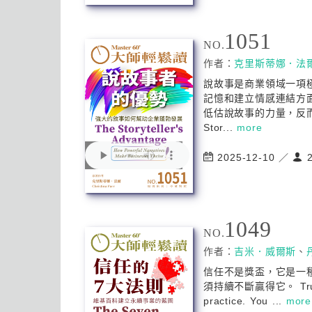
1051
NO.
作者：
克里斯蒂娜．法
說故事是商業領域一項
記憶和建立情感連結方
低估說故事的力量，反
Stor...
more
2025-12-10 ／
2
1049
NO.
作者：
吉米．威爾斯
、
信任不是獎盃，它是一
須持續不斷贏得它。 Trust is
practice. You ...
more