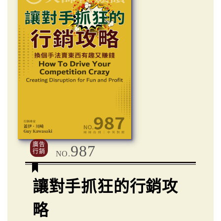
廣告
987
行銷
NO.
讓對手抓狂的行銷攻
略