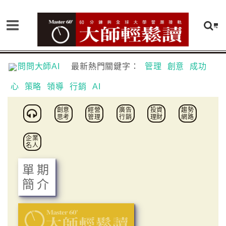
問問大師AI
最新熱門關鍵字：
管理
創意
成功
心
策略
領導
行銷
AI
創意
經營
廣告
投資
趨勢
思考
管理
行銷
理財
網路
企業
名人
單期
簡介