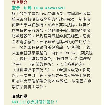
作者簡介
蓋伊．川崎（Guy Kawasaki）
線上設計平臺Canva的傳道長、美國加州大學
柏克萊分校哈斯商學院的行政研究員、新南威
爾斯大學兼任教授。在矽谷高科技界，以富於
創業精神享有盛名。曾經擔任蘋果電腦的麥金
塔軟體顧問，以及蘋果電腦的創意總監，是麥
金塔電腦竄起、重振蘋果電腦雄風的三巨頭之
一（另外兩位是賈伯斯與約翰．史考利），後
來並榮登蘋果電腦的「Apple Fellow」(蘋果院
士，擔任高階顧問角色)。著作包括《行銷戰術
全書》、《創業的藝術》、《策略革命家》、
《社群媒體怎麼玩？》、《看別人成功，你可
以少一次失敗》等。擁有史丹佛大學學士學位
和加州大學洛杉磯分校MBA學位，以及巴布森
學院榮譽博士學位。
其他作品
NO.110 創業其實好藝術！