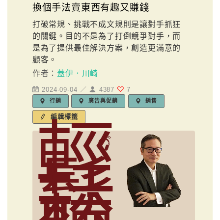
換個手法賣東西有趣又賺錢
打破常規、挑戰不成文規則是讓對手抓狂
的關鍵。目的不是為了打倒競爭對手，而
是為了提供最佳解決方案，創造更滿意的
顧客。
作者：
蓋伊．川崎
2024-09-04 ／
4387
7
行銷
廣告與促銷
銷售
編輯標籤
輕
鬆