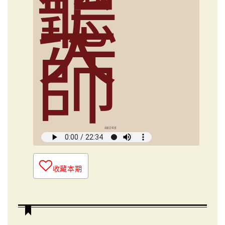
聽
大
師
俞國定導讀
收藏本期