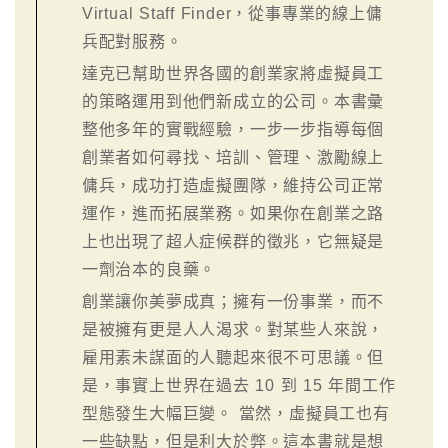
Virtual Staff Finder，從事專業的線上傭
兵配對服務。
達克已幫助世界各國的創業家將虛擬員工
的策略運用到他們新成立的公司。本書彙
整他多年的實戰經驗，一步一步指導每個
創業者如何尋找、培訓、管理、激勵線上
傭兵，成功打造虛擬團隊，維持公司正常
運作，進而拓展業務。如果你在創業之路
上也出現了超人症候群的徵兆，它無疑是
一劑治本的良藥。
創業讓你美夢成真；擁有一份事業，而不
是被擁有更是人人渴求。對某些人來說，
雇用素未謀面的人聽起來很不可思議。但
是，事實上世界在過去 10 到 15 年間工作
型態發生大幅巨變。 當然，虛擬員工也有
一些缺點，但是利大於弊。這本書就是想