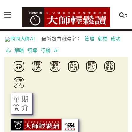
問問大師AI
最新熱門關鍵字：
管理
創意
成功
心
策略
領導
行銷
AI
創意
經營
廣告
投資
趨勢
思考
管理
行銷
理財
網路
企業
名人
單期
簡介