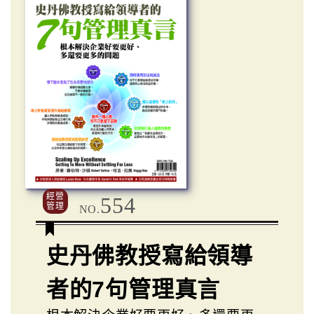
經營
554
管理
NO.
史丹佛教授寫給領導
者的7句管理真言