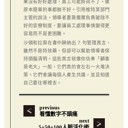
果沒有好好處理，員工可能負荷不了，連
原本簡單的事都做不好。引用推特某部門
主管的說法，領導者要靠層層負責破除不
好的官僚制度，要讓員工處理事情變得更
容易而不是更困難。
沙頓和拉奧在書中歸納出 7 句管理真言，
雖然不是特效藥，但卻可以幫助領導者保
持頭腦清明。這些真言就像你信奉「顧客
是老大」一般，它們真的會左右一大堆決
策。它們會讓每個人產生共識，並且知道
自己要往哪裡去。
previous
看懂數字不頭痛
next
5+50+100人脈活化術