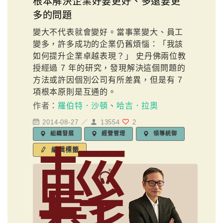
根本解決企業好要更好、多還要更
多的問題
變大不代表就會變好。當事業變大、員工
變多，許多成功的企業仍舊煩惱：「我該
如何提升企業卓越表現？」 史丹佛兩位教
授經過 7 年的研究，發現解決這個問題的
方法或許因個別公司有所差異，但是有 7
項根本原則是互通的。
作者：
羅伯特．沙頓
、
哈吉．拉奧
2014-08-27 ／
13554
2
組織發展
經營管理
領導統御
輕
編輯標籤