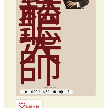
鬆
聽
大
師
媒體創意人 俞國定導讀
收藏本期