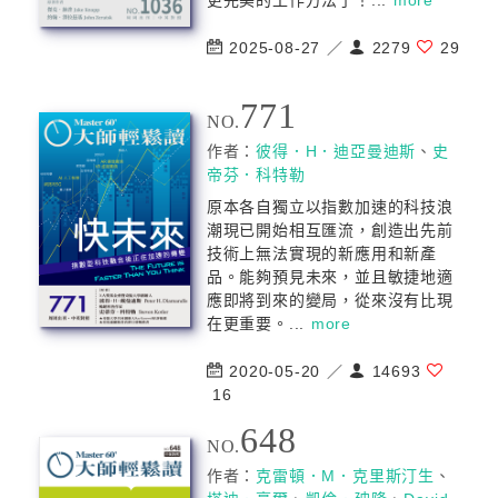
更完美的工作方法了！...
more
2025-08-27 ／
2279
29
771
NO.
作者：
彼得．H．迪亞曼迪斯
、
史
帝芬．科特勒
原本各自獨立以指數加速的科技浪
潮現已開始相互匯流，創造出先前
技術上無法實現的新應用和新產
品。能夠預見未來，並且敏捷地適
應即將到來的變局，從來沒有比現
在更重要。...
more
2020-05-20 ／
14693
16
648
NO.
作者：
克雷頓．M．克里斯汀生
、