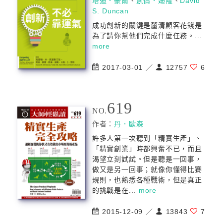
塔迪．豪爾
、
凱倫．廸隆
、
David
S. Duncan
成功創新的關鍵是釐清顧客花錢是
為了請你幫他們完成什麼任務。...
more
2017-03-01 ／
12757
6
619
NO.
作者：
丹．歐森
許多人第一次聽到「精實生產」、
「精實創業」時都興奮不已，而且
渴望立刻試試。但是聽是一回事，
做又是另一回事；就像你懂得比賽
規則，也熟悉各種戰術，但是真正
的挑戰是在...
more
2015-12-09 ／
13843
7