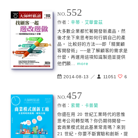
552
NO.
作者：
辛蒂．艾華雷茲
大多數企業都忙著開發新產品，然
後才坐下來思考如何行銷自己的產
品。 比較好的方法──即「精實顧
客開發術」──是了解顧客的需求是
什麼，再運用這項知識製造並提供
他們願...
more
2014-08-13 ／
11051
6
457
NO.
作者：
索爾．卡普蘭
你還在用 20 世紀工業時代的思惟
思考公司轉型嗎？你仍期待開發一
套商業模式就此基業常青嗎？來到
21 世紀，你要不斷實驗和創新，提