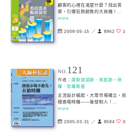
顧客的心裡在渴望什麼？找出答
案，引爆狂熱銷售的大商機！...
more
2008-05-15 ／
8962
1
121
NO.
作者：
康斯提諾斯．馬凱斯
、
保
羅．哲羅斯基
主流設計崛起，大眾市場確立，抓
穩進場時機——後發制人！...
more
2005-03-31 ／
8584
0