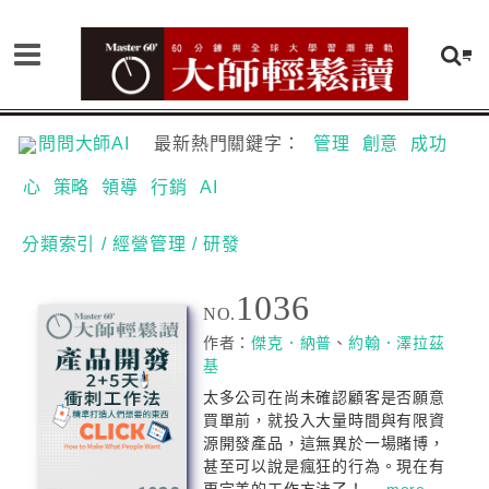
問問大師AI
最新熱門關鍵字：
管理
創意
成功
心
策略
領導
行銷
AI
分類索引
/ 經營管理
/ 研發
1036
NO.
作者：
傑克．納普
、
約翰．澤拉茲
基
太多公司在尚未確認顧客是否願意
買單前，就投入大量時間與有限資
源開發產品，這無異於一場賭博，
甚至可以說是瘋狂的行為。現在有