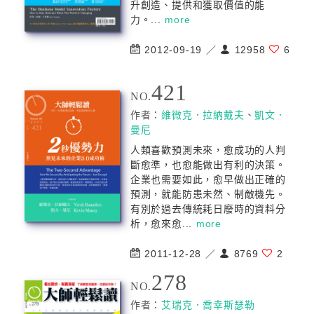
升創造、提供和獲取價值的能
力。...
more
2012-09-19 ／
12958
6
421
NO.
作者：
維微克．拉納戴夫
、
凱文．
曼尼
人類喜歡預測未來，愈成功的人判
斷愈準，也愈能做出有利的決策。
企業也需要如此，愈早做出正確的
預測，就能防患未然、制敵機先。
有別於過去傳統耗日廢時的資料分
析，愈來愈...
more
2011-12-28 ／
8769
2
278
NO.
作者：
艾瑞克．喬幸斯瑟勒