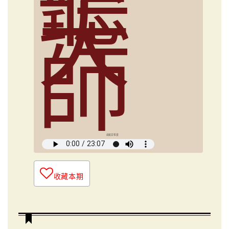
聽
大
師
俞國定導讀
收藏本期