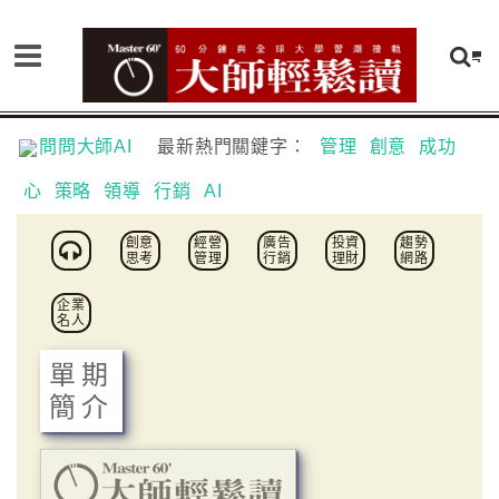
問問大師AI
最新熱門關鍵字：
管理
創意
成功
心
策略
領導
行銷
AI
創意
經營
廣告
投資
趨勢
思考
管理
行銷
理財
網路
企業
名人
單期
簡介