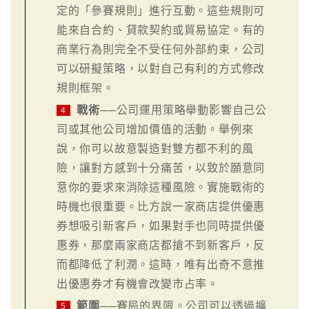
定的「參賽規則」進行互動。這些規則可
能來自合約、貸款契約或貿易協定。有的
商業行為則完全不受任何外部約束，公司
可以研擬策略，以對自己有利的方式修改
規則框架。
戰術
──公司運用策略舉動影響自己公
4
司或其他公司增加價值的活動。舉例來
說，你可以故意製造對雙方都不利的風
險，讓對方感到十分痛苦，以致於願意同
意你的要求來消除這種風險。實施戰術的
時機也很重要。比方說一家商店提供優惠
券想吸引新客戶，如果對手也同時提供優
惠券，那麼兩家商店都搶不到新客戶，反
而都降低了利潤。這時，唯有出奇不意推
出優惠券才有機會改變市占率。
範圍
──賽局的界限。公司可以透過擴
5