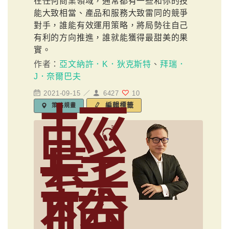
在任何商業領域，通常都有一些和你的技
能大致相當、產品和服務大致雷同的競爭
對手，誰能有效運用策略，將局勢往自己
有利的方向推進，誰就能獲得最甜美的果
實。
作者：
亞文納許．K．狄克斯特
、
拜瑞．
J．奈爾巴夫
2021-09-15 ／
6427
10
輕
編輯標籤
策略規畫
鬆