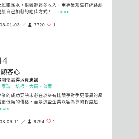
上班賺薪水，很難輕鬆多收入，用專業知識在網路創
是幫自己加薪的絕佳方式！...
more
08-01-03 ／
7720
1
44
足顧客
心
業關懷贏得消費忠誠
：
泰瑞．培根
、
大衛．普爾
企業的成功要訣未必在於擁有比競爭對手更優異的產
或更低廉的價格，而是這些企業以客為尊的程度超
more
03-09-11 ／
9794
1