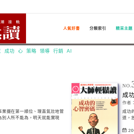
人氣好書
分類索引
精采主題
意
成功
心
策略
領導
行銷
AI
NO.
成
作者
事業擺在第一順位、理直氣壯地管
成功
為別人所不能為，明天就能實現
道，
20