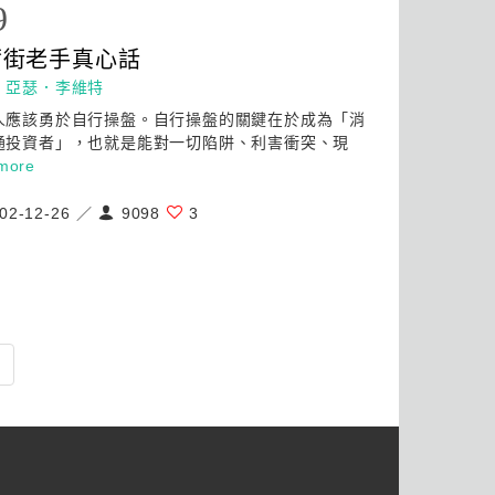
9
爾街老手真
心
話
：
亞瑟．李維特
人應該勇於自行操盤。自行操盤的關鍵在於成為「消
通投資者」，也就是能對一切陷阱、利害衝突、現
more
02-12-26 ／
9098
3