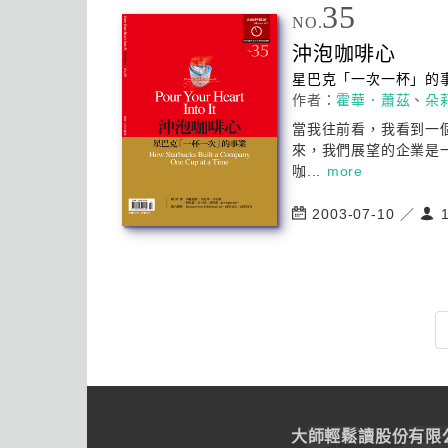
35
NO.
沖泡咖啡
心
星巴克「一次一杯」的
作者：
霍華．蕭茲
、
朵
當我往前看，我看到一
來，我們展望的企業是
咖...
more
2003-07-10 ／
1
大師輕鬆讀股份有限