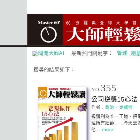
問問大師AI
最新熱門關鍵字：
管理
創
搜尋
的結果如下：
355
NO.
公司逆襲15
心
法
作者：
喬治．克盧傑
視獲利為唯一王道、把
理所有細節……今天去
他...
more