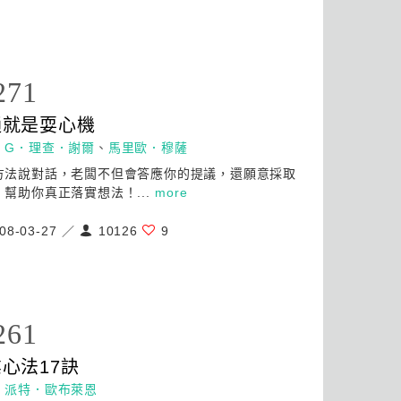
271
通就是耍
心
機
：
G．理查．謝爾
、
馬里歐．穆薩
方法說對話，老闆不但會答應你的提議，還願意採取
，幫助你真正落實想法！...
more
08-03-27 ／
10126
9
261
業
心
法17訣
：
派特．歐布萊恩