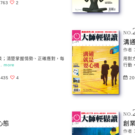
763
2
NO.
溝
作者
談；清楚掌握情勢、正確應對，每
用對
.
more
行動
435
4
20
NO.
心
態
創
作者