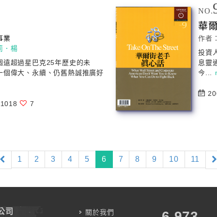
NO.
華
事業
作者
莉．楊
投資
個遠超過星巴克25年歷史的未
息靈
一個偉大、永續、仍舊熱誠推廣好
今...
20
1018
7
(current)
1
2
3
4
5
6
7
8
9
10
11
公司
關於我們
7,787