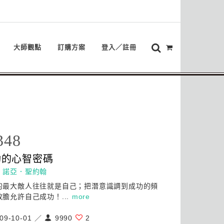
大師觀點
訂購方案
登入／註冊
348
功的
心
智密碼
：
諾亞．聖約翰
的最大敵人往往就是自己；把潛意識調到成功的頻
放膽允許自己成功！...
more
09-10-01 ／
9990
2