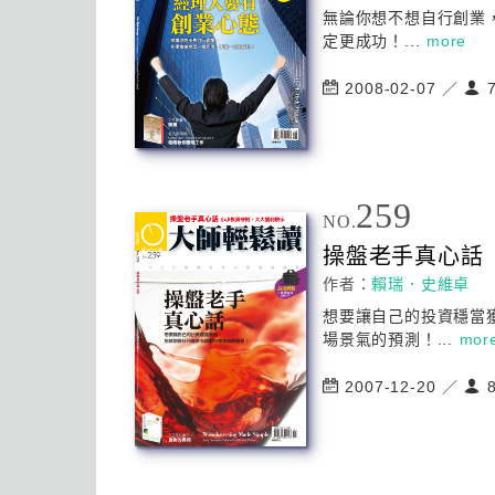
無論你想不想自行創業
定更成功！...
more
2008-02-07 ／
7
259
NO.
操盤老手真
心
話
作者：
賴瑞．史維卓
想要讓自己的投資穩當
場景氣的預測！...
mor
2007-12-20 ／
8