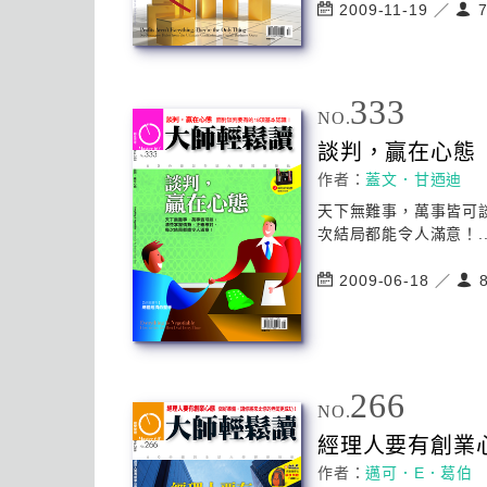
2009-11-19 ／
7
333
NO.
談判，贏在
心
態
作者：
蓋文．甘迺迪
天下無難事，萬事皆可
次結局都能令人滿意！..
2009-06-18 ／
8
266
NO.
經理人要有創業
作者：
邁可．E．葛伯