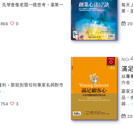
，先學會像老闆一樣思考，事業一
每天
業，
866
0
20
NO.
滿
以專
作者
獲利，那就別管任何專家名師對市
e
贏家
品，
越...
754
3
20