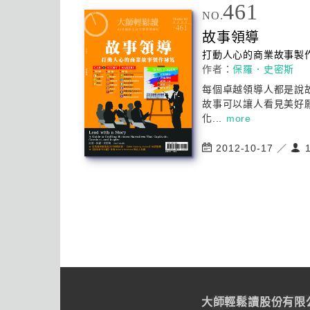
461
NO.
故事
領導
打動人心的商業故事製
作者：
保羅．史密斯
每個卓越
領導
人都是說
故事可以讓人看見美好
化...
more
2012-10-17 ／
1
大師輕鬆讀股份有限