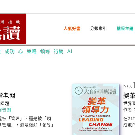
人氣好書
分類索引
精采主題
意
成功
心
策略
領導
行銷
AI
NO.
當老闆
變
導
課題
世界
柯普朗
作者
望被「管理」，還是被「
領
在2
「管理」，還是做好「
領導
」
成敗的關