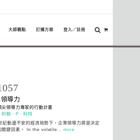
大師觀點
訂購方案
登入／註冊
1057
革
領導
力
頂尖
領導
力專家的行動計畫
：
約翰．P．科特
1世紀動盪不安的經濟局勢下，企業
領導
力將是決定
鍵因素。 In the volatile...
more