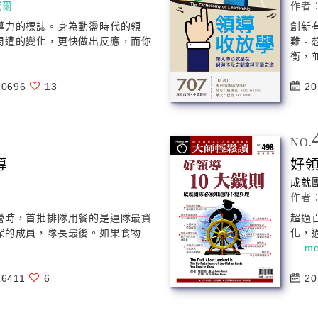
威爾
作者
導
力的標誌。身為動盪時代的
領
創新
周遭的變化，更快做出反應，而你
難。
衡，並
0696
13
20
NO.
導
好
成就
作者
營時，首批排隊用餐的是連隊最資
超過
深的成員，隊長最後。如果食物
化，
...
mo
6411
6
20