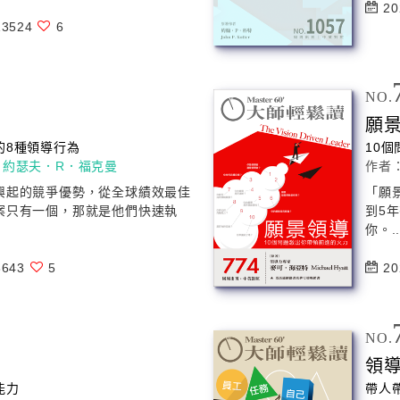
20
3524
6
NO.
願
的8種
領導
行為
10
、
約瑟夫．R．福克曼
作者
興起的競爭優勢，從全球績效最佳
「願
案只有一個，那就是他們快速執
到5
你。.
643
5
20
NO.
領
能力
帶人