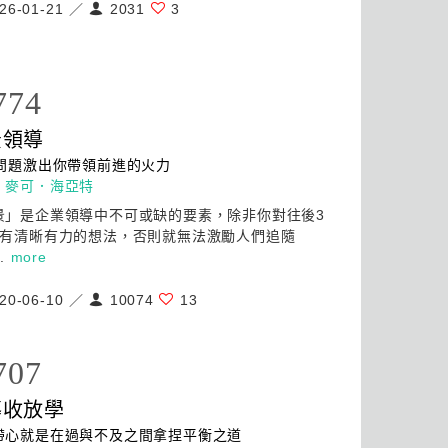
26-01-21 ／
2031
3
774
景
領導
個問題激出你帶領前進的火力
：
麥可．海亞特
景」是企業
領導
中不可或缺的要素，除非你對往後3
年有清晰有力的想法，否則就無法激勵人們追隨
..
more
20-06-10 ／
10074
13
707
導
收放學
帶心就是在過與不及之間拿捏平衡之道