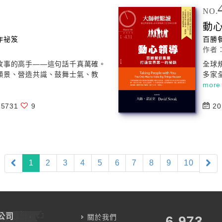
NO.
動
作祕笈
百勝
作者
故事的高手――這句話千真萬確。
全球
願景、營造共識、鼓舞士氣、教
多家全
more
5731
9
20
(current)
1
2
3
4
5
6
7
8
9
10
公司
關於我們
7,787