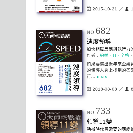
2015-10-21 ／
1
682
NO.
速度
領導
加快組織反應與執行力
作者：
約翰．H．辛格
如果要選出近年來企業
的
領導
人身上找到的答
行...
more
2018-08-08 ／
8
733
NO.
領導
11變
動盪時代最需要的應變