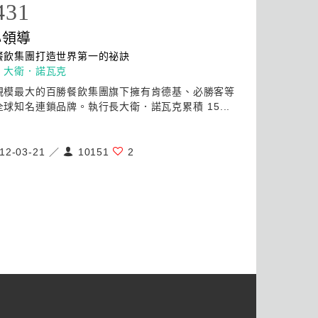
431
心
領導
餐飲集團打造世界第一的祕訣
：
大衛．諾瓦克
規模最大的百勝餐飲集團旗下擁有肯德基、必勝客等
球知名連鎖品牌。執行長大衛．諾瓦克累積 15...
12-03-21 ／
10151
2