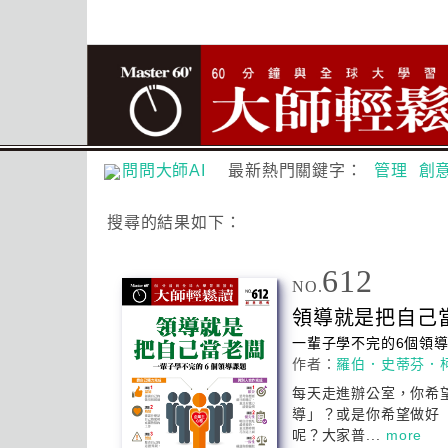
問問大師AI
最新熱門關鍵字：
管理
創
搜尋
的結果如下：
612
NO.
領導
就是把自己
一輩子學不完的6個
領
作者：
羅伯．史蒂芬．
每天走進辦公室，你希
導
」？或是你希望做好
呢？大家普...
more