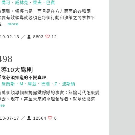
：
喬可．威林克
、
萊夫．巴賓
有兩難，
領導
也是，而且是在方方面面的各種兩
想要有效
領導
就必須在每個行動和決策之間拿捏平
...
more
19-02-13 ／
8803
12
498
領導
10大鐵則
團隊必須知道的不變真理
：
詹姆斯．M．庫茲
、
巴瑞．Z．波斯納
百萬個
領導
個案揭露鐵錚錚的事實：無論時代怎麼變
過去、現在，甚至未來的卓越
領導
者，就是依循這
re
13-07-17 ／
12564
8