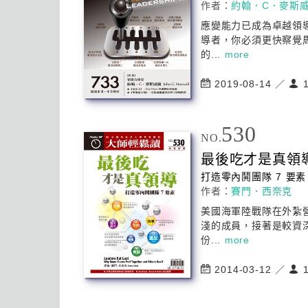
作者：
約翰．C．麥斯
應變能力已成為卓越
領
導
者，你必須更快察覺
的...
more
2019-08-14 ／
1
530
NO.
最後吃才是真
領
打造零內鬨團隊 7 要素
作者：
賽門．西奈克
美國海軍陸戰隊在外紮
淺的成員，接著是較資
份...
more
2014-03-12 ／
1