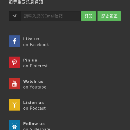
扣等重要訊息通知！
訂閱
歷史報區
Like us
on Facebook
Pin us
on Pinterest
Watch us
on Youtube
Listen us
on Podcast
Follow us
on Slideshare