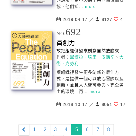
的想法，更不必為了共同價值而妥
協，他們知...
more
2019-04-17 ／
8127
4
692
NO.
員創力
敢把組織倒過來創意自然放膽來
作者：
黛博拉．培里．皮斯辛
、
大
衛．克勞利
讓組織裡發生更多創新的最佳方
式，是提供一個可以放心冒險以及
創新，並且人人皆可參與、完全民
主的環境。再...
more
2018-10-17 ／
8051
17
(current)
1
2
3
4
5
6
7
8