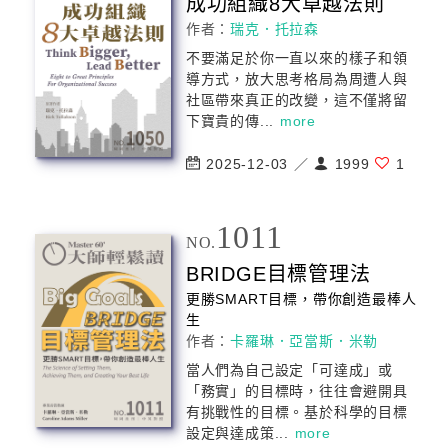
成功組織8大卓越法則
作者：
瑞克．托拉森
不要滿足於你一直以來的樣子和領
導方式，放大思考格局為周遭人與
社區帶來真正的改變，這不僅將留
下寶貴的傳...
more
2025-12-03 ／
1999
1
1011
NO.
BRIDGE目標
管理
法
更勝SMART目標，帶你創造最棒人
生
作者：
卡羅琳．亞當斯．米勒
當人們為自己設定「可達成」或
「務實」的目標時，往往會避開具
有挑戰性的目標。基於科學的目標
設定與達成策...
more