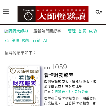
問問大師AI
最新熱門關鍵字：
管理
創意
成功
心
策略
領導
行銷
AI
搜尋
的結果如下：
1059
NO.
看懂財務報表
如何解讀損益表、資產負債表、現
金流量表並計算財務比率
作者：
約瑟夫．T．史特勞布
理解和分析財務報表是一項重要的
商業技能。一旦看懂財務報表，那