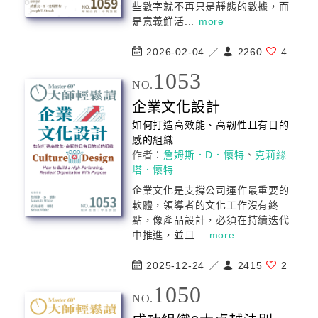
些數字就不再只是靜態的數據，而
是意義鮮活...
more
2026-02-04 ／
2260
4
1053
NO.
企業文化設計
如何打造高效能、高韌性且有目的
感的組織
作者：
詹姆斯．D．懷特
、
克莉絲
塔．懷特
企業文化是支撐公司運作最重要的
軟體，領導者的文化工作沒有終
點，像產品設計，必須在持續迭代
中推進，並且...
more
2025-12-24 ／
2415
2
1050
NO.