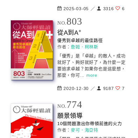
2025-03-05 ／
3316
6
803
NO.
+
從A到A
優秀到卓越的最佳路徑
作者：
詹姆．柯林斯
「優秀」是「卓越」的敵人。成功
就好了、夠好就好了，為什麼一定
要追求卓越？如果你也是這麼想，
那麼，你可...
more
2020-12-30 ／
9187
7
774
NO.
願景領導
10個問題激出你帶領前進的火力
作者：
麥可．海亞特