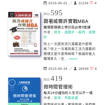
2016-06-01 ／
11234
4
595
NO.
跟著威爾許實戰MBA
職場
管理
碩士學分班必修9堂課
作者：
傑克．威爾許
、
蘇西．威爾
許
你上一次感到活力滿載是什麼時
候？你上一次看到員工活力滿載的
模樣又是什麼時候呢？無論你進入
職場多久，在...
more
2015-06-24 ／
16936
6
419
NO.
微時間
管理
術
每天18分鐘你的人生可以不一樣
作者：
彼得．布雷格曼
想要達成計畫，實現夢想，我們需