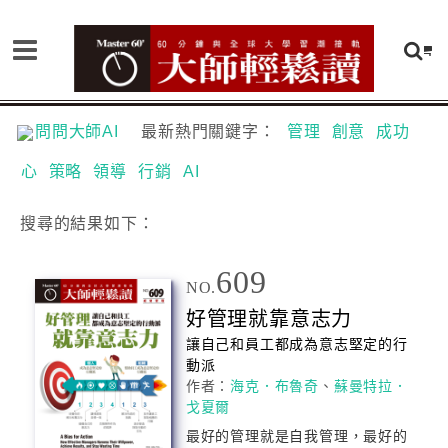
問問大師AI
最新熱門關鍵字：
管理
創意
成功
心
策略
領導
行銷
AI
搜尋
的結果如下：
609
NO.
好
管理
就靠意志力
讓自己和員工都成為意志堅定的行
動派
作者：
海克．布魯奇
、
蘇曼特拉．
戈夏爾
最好的
管理
就是自我
管理
，最好的