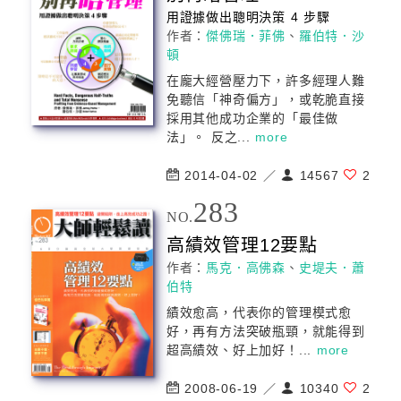
用證據做出聰明決策 4 步驟
作者：
傑佛瑞．菲佛
、
羅伯特．沙
頓
在龐大經營壓力下，許多經理人難
免聽信「神奇偏方」，或乾脆直接
採用其他成功企業的「最佳做
法」。 反之...
more
2014-04-02 ／
14567
2
283
NO.
高績效
管理
12要點
作者：
馬克．高佛森
、
史堤夫．蕭
伯特
績效愈高，代表你的
管理
模式愈
好，再有方法突破瓶頸，就能得到
超高績效、好上加好！...
more
2008-06-19 ／
10340
2