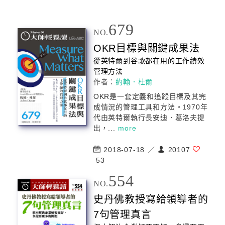
679
NO.
OKR目標與關鍵成果法
從英特爾到谷歌都在用的工作績效
管理
方法
作者：
約翰．杜爾
OKR是一套定義和追蹤目標及其完
成情況的
管理
工具和方法。1970年
代由英特爾執行長安迪．葛洛夫提
出，...
more
2018-07-18 ／
20107
53
554
NO.
史丹佛教授寫給領導者的
7句
管理
真言