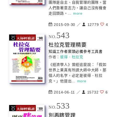
團隊是自主、自我
管理
的團隊。當
人們靠著意志力，讓自己沒有機會
走回頭路。...
more
2015-09-30 ／
12779
4
543
NO.
杜拉克
管理
精要
知識工作者案頭必備參考工具書
作者：
彼得．杜拉克
《經濟學人》曾經這麼說：「假如
世界上果真有所謂大師中大師，那
個人的名字，必定是彼得．杜拉
克。」他提出...
more
2014-06-11 ／
15732
6
533
NO.
別再瞎
管理