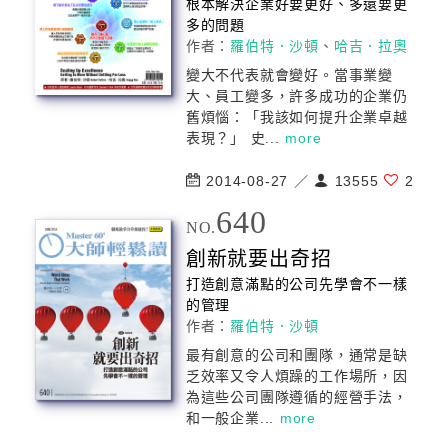
根本解決企業好要更好、多還要更
多的問題
作者：
羅伯特．沙頓
、
哈吉．拉奧
變大不代表就會變好。當事業變
大、員工變多，許多成功的企業仍
舊煩惱：「我該如何提升企業卓越
表現？」 史...
more
2014-08-27 ／
13555
2
640
NO.
創新就要出奇招
打造創意滿點的公司先學會不一樣
的
管理
作者：
羅伯特．沙頓
最有創意的公司和團隊，通常是缺
乏效率又令人煩躁的工作場所，因
為這些公司團隊遵循的經營手法，
和一般企業...
more