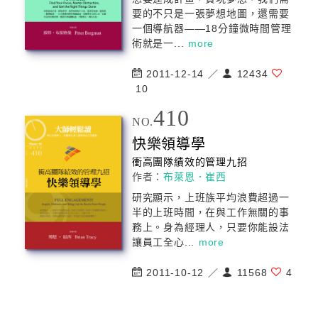
要的不只是一張夢想地圖，還需要
一個導航器――18分鐘微時間
管理
術就是一...
more
2011-12-14 ／
12434
10
410
NO.
快樂領導學
衝高團隊績效的
管理
九招
作者：
布萊恩．崔西
研究顯示，上班族平均浪費超過一
半的上班時間，在與工作無關的事
務上。身為經理人，只要你能設法
讓員工全心...
more
2011-10-12 ／
11568
4