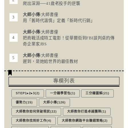
爬出深淵──41歲老投手的逆襲
大師小傳
/大師書僮
用「舊時代溫情」定義「新時代行銷」
大師小傳
/大師書僮
把商戰活成特工電影！從華爾街到FBI談判桌的傳
奇企業家JBS
大師小傳
/大師書僮
遲到，是她給世界的最佳教材
專欄列表
STEP1▸2▸3(2)
一分鐘學習包(1)
三分鐘圖解(21)
優勢力(15)
大師小傳(126)
大師教你如何突破現狀(22)
大師教你打造卓越團隊(1)
大師教你找到好工作(4)
大師教你網路平台賺錢策略(2)