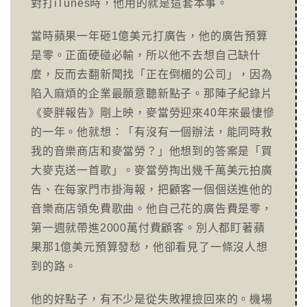
對打iTunes時，他用的就是這套本事。
當時蘋果一年砸1億美元打廣告，他的廣告預算
是零。正面硬碰必輸，所以他不去想自己缺什
麼，反而去翻新聞找「正在倒楣的公司」，因為
陷入麻煩的企業最願意聽新點子。那陣子紀錄片
《麥胖報告》剛上映，麥當勞迎來40年來最悽慘
的一年。他就想：「有沒有一個辦法，能同時救
我的音樂商店和麥當勞？」他想到的答案是「買
大麥克送一首歌」。麥當勞掏出幾千萬美元拍廣
告、在每家門市掛海報，把顧客一個個送進他的
音樂商店領免費歌曲。他自己花的廣告費是零，
第一週就帶進2000萬付費顧客。別人都盯著蘋
果那1億美元預算發愁，他卻看見了一條沒人想
到的路。
他的好點子，有不少是從失敗裡撿回來的。機場