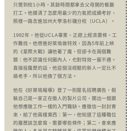
只需到校1小時，其餘時間都拿去父母開的餐廳
打工。他摸清了怎麼用最少的力氣把成績考好，
照樣一路念進加州大學洛杉磯分校（UCLA）。
1982年，他從UCLA畢業，正趕上經濟蕭條，工
作難找。他想進好萊塢做特效，因為5年前上映
的《星際大戰》讓他著了魔，但卻卡在兩個難
題：他不認識任何圈內人，也對特效一竅不通。
直接投履歷的話，他這個沒經驗的新人一定比不
過老手，所以他換了個方法。
他在《好萊塢報導》登了一則匿名招聘廣告，假
裝自己是一家正在徵人的製片公司，開出一個跟
他想應徵工作一樣的入門職缺。應徵信一封封寄
來，給了他兩樣東西：第一，他知道了這種職位
的履歷該怎麼寫、需要哪些條件；第二，會來應