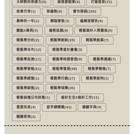
大師教你表達力(5)
就是要創業(6)
打破迷思(21)
故事分享(1)
新趨勢(9)
書市掃描(105)
最棒的一年(1)
網路搜查(3)
編輯室報告(6)
觀點X案例(5)
趨勢話題(9)
輕鬆做好人際關係(5)
輕鬆學分析(2)
輕鬆學創新(29)
輕鬆學創業(7)
輕鬆學合作(12)
輕鬆學寫計畫書(3)
輕鬆學投資(11)
輕鬆學時間管理(8)
輕鬆學溝通(7)
輕鬆學策略(61)
輕鬆學管理(58)
輕鬆學簡報(7)
輕鬆學經營(1)
輕鬆學行銷(27)
輕鬆學談判(1)
輕鬆學銷售(2)
輕鬆學領導(35)
輕鬆搞懂公司財務(1)
過好生活X做好工作(11)
重要訊息(4)
鉅亨網精選(41)
關鍵字典(4)
關鍵思惟(2)