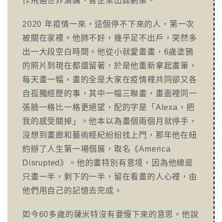
作飛遍世界演講、替企業出謀劃策。
2020 年疫情一來，這個停不下來的人，第一次
被關在家裡。他肺不好，幾乎足不出戶，突然多
出一大段空白時間。他從小就愛畫畫，6歲塗鴉
的照片到現在都還留著，於是他重新拿起畫筆，
每天畫一幅，畫的全是大家在疫情裡共同卻又各
自孤獨經歷的事，其中一幅三聯畫，畫面裡同一
張臉一格比一格更絕望，配的字是「Alexa，把
我的感受關掉」。他本以為畫個兩個月就停手，
沒想到畫廊和藝術經紀紛紛找上門，那年他在紐
約辦了人生第一場個展，取名《America
Disrupted》。他的畫特別有意境，因為他總是
只畫一半，剩下的一半，留在看畫的人心裡，由
他們用自己的記憶去完成。
如今60多歲的薩米特沒有要慢下來的意思。他說