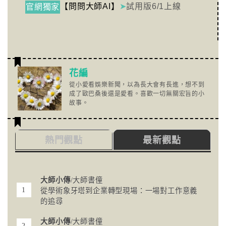
【問問大師AI】
➤
試用版6/1上線
官網獨家
花編
從小愛看娛樂新聞，以為長大會有長進，想不到
成了歐巴桑後還是愛看。喜歡一切無關宏旨的小
故事。
熱門觀點
最新觀點
大師小傳
/大師書僮
從學術象牙塔到企業轉型現場：一場對工作意義
的追尋
大師小傳
/大師書僮