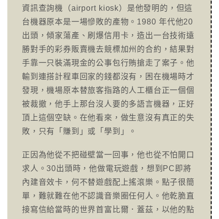
資訊查詢機（airport kiosk）是他發明的，但這
台機器原本是一場慘敗的產物。1980 年代他20
出頭，傾家蕩產、刷爆信用卡，造出一台技術遠
勝對手的彩券販賣機去競標加州的合約，結果對
手靠一只裝滿現金的公事包行賄搶走了案子。他
輸到連搭計程車回家的錢都沒有，困在機場時才
發現，機場原本替旅客指路的人工櫃台正一個個
被裁撤，他手上那台沒人要的多語言機器，正好
頂上這個空缺。在他看來，做生意沒有真正的失
敗，只有「賺到」或「學到」。
正因為他從不把碰壁當一回事，他也從不怕開口
求人。30出頭時，他做電玩遊戲，想到PC即將
內建音效卡，何不替遊戲配上搖滾樂。點子很簡
單，難就難在他不認識音樂圈任何人。他乾脆直
接寫信給當時的世界首富比爾．蓋茲，以他的點