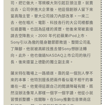
司，把它做大，等規模大到引起巨頭注意，就賣
出去，公司併進大企業後，他這個創辦人留下來
當高階主管，替大公司操刀內部改革。一來二
去，他在唱片、電影、科技各行的大公司裡都擔
任過要職。也因為這樣的資歷，他後來常被直接
請去空降救火，2000 年代初蘋果iPod上市、
Sony引以為傲的隨身聽節節敗退、整間公司亂
了陣腳，他就被高薪找進去替Sony想辦法轉
向。此外，他也做過NASDAQ上市公司的執行
長，後來還當上德勤的獨立副主席。
薩米特在職場上一路順遂，靠的是一個別人學不
來的本事：他特別擅長把兩件看似毫不相干的事
連在一起。他覺得這跟自己的閱讀障礙有關，既
然沒辦法像常人那樣一個字一個字讀，他從小就
習慣抓整體、找關聯。在Sony推數位音樂商店