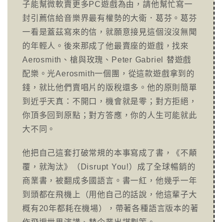
子能幫微軟賣更多PC遊戲為由，請他幫忙寫一
封引薦信給音樂界最有權勢的大衛．葛芬。葛芬
一看是蓋茲寫來的信，就願意接見這個沒沒無聞
的年輕人。後來那成了他最賣座的遊戲，找來
Aerosmith、槍與玫瑰、Peter Gabriel 替遊戲
配樂。光Aerosmith一個團，從這款遊戲拿到的
錢，就比他們賣唱片的版稅還多。他的原則簡單
到近乎天真：不開口，機會就是零；對方拒絕，
你頂多回到原點；對方答應，你的人生可能就此
大不同。
他把自己這套打破常規的本事寫成了書，《不顛
覆，就淘汰》（Disrupt You!）成了全球暢銷的
商業書，被翻成多國語言。書一紅，他幾乎一年
到頭都在飛機上（用他自己的話說，他這輩子大
概有20年都耗在機場），帶著各種語言版本的著