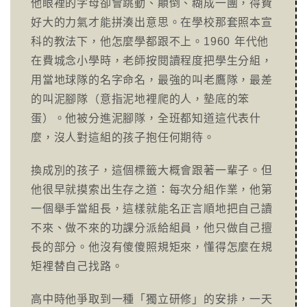
他眼裡的字母卻會跳動、顛倒、糊成一團，得費
好大的力氣才能拼湊出意思。在學校那套照本宣
科的教法下，他怎麼學都跟不上。1960 年代他
在費城念小學時，老師按閱讀程度把學生分組，
用當地球隊的名字命名，最強的叫老鷹隊，最差
的叫泥腳隊（意指泥地裡爬的人，墊底的笨
蛋）。他被分進泥腳隊，全班都知道這代表什
麼，沒人對這組的孩子抱任何期待。
換成別的孩子，這個標籤大概會跟著一輩子。但
他很早就摸索出生存之道：每次分組作業，他第
一個舉手當組長，這樣就能名正言順地把自己讀
不來、做不來的功課分派給組員，他只做自己擅
長的部分。他沒有傻傻照規矩來，懂得怎麼在規
矩裡替自己找路。
高中時他爭取到一種「獨立研修」的安排，一天