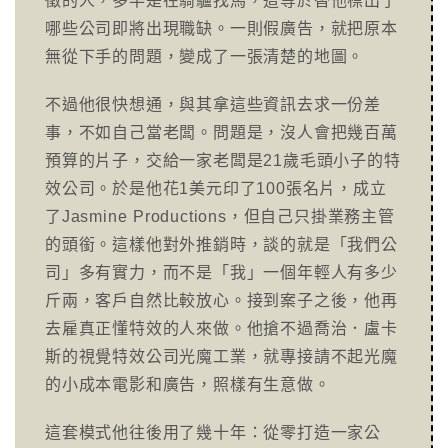
徵的人，多半是在騎驢找馬，這等於替他標出了
哪些公司即將出現職缺。一則假廣告，就把原本
無從下手的問題，變成了一張清楚的地圖。
不過他很快想通，與其拿這些資訊去求一份差
事，不如自己當老闆。問題是，沒人會把幾百萬
預算的片子，交給一家老闆是21歲毛頭小子的特
效公司。於是他花1美元印了100張名片，成立
了Jasmine Productions，但自己只掛業務主管
的頭銜。這樣他對外推銷時，談的就是「我們公
司」多有實力，而不是「我」一個年輕人有多少
斤兩，客戶自然比較放心。接到案子之後，他再
去雇真正懂特效的人來做。他搶不過喬治．盧卡
斯的視覺特效公司光魔工業，就專接請不起光魔
的小成本電影和廣告，照樣有生意做。
這套模式他往後用了幾十年：從零打造一家公