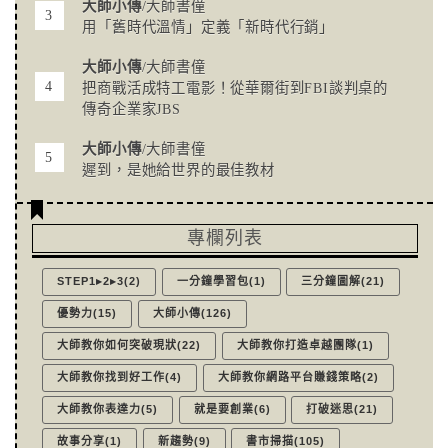
大師小傳
/大師書僮
用「舊時代溫情」定義「新時代行銷」
大師小傳
/大師書僮
把商戰活成特工電影！從華爾街到FBI談判桌的
傳奇企業家JBS
大師小傳
/大師書僮
遲到，是她給世界的最佳教材
專欄列表
STEP1▸2▸3(2)
一分鐘學習包(1)
三分鐘圖解(21)
優勢力(15)
大師小傳(126)
大師教你如何突破現狀(22)
大師教你打造卓越團隊(1)
大師教你找到好工作(4)
大師教你網路平台賺錢策略(2)
大師教你表達力(5)
就是要創業(6)
打破迷思(21)
故事分享(1)
新趨勢(9)
書市掃描(105)