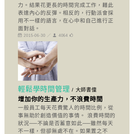
力。結果花更長的時間完成工作，藉此
表達內心的反彈。相反的，行動派會採
用不一樣的語言，在心中和自己進行正
面對話。
2015-06-30 ／
4064
輕鬆學時間管理
/
大師書僮
增加你的生產力，不浪費時間
一般員工每天花費驚人的時間比例，從
事無助於創造價值的事情。 浪費時間的
狀況──不論是否蓄意如此──雖然每天
不一樣，但卻無處不在。如果置之不