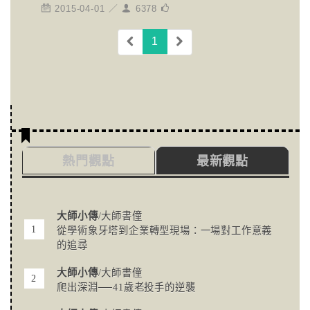
2015-04-01 ／
6378
(current)
1
熱門觀點
最新觀點
大師小傳
/大師書僮
從學術象牙塔到企業轉型現場：一場對工作意義
的追尋
大師小傳
/大師書僮
爬出深淵──41歲老投手的逆襲