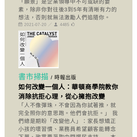
「願景」是企業領導中不可或缺的要
素，除非你對往後3到5年有清晰有力的
想法，否則就無法激勵人們追隨你。
2021-07-20 ／
4485
書市掃描
/
時報出版
如何改變一個人：華頓商學院教你
消除抗拒心理，從心擁抱改變
「人不像彈珠，不會因為你試著推，就
完全照你的意思跑。他們會抗拒。」 我
們總是期盼「改變他人」：家長想矯正
小孩的壞習慣、業務員希望顧客能轉念