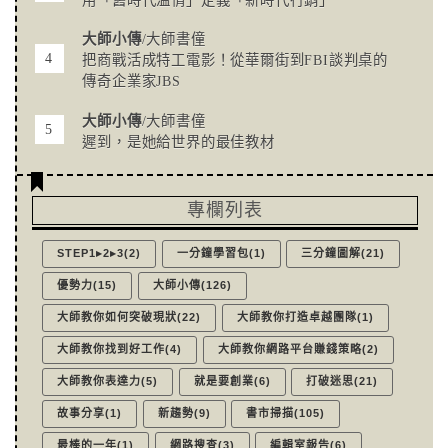
大師小傳
/大師書僮
把商戰活成特工電影！從華爾街到FBI談判桌的
傳奇企業家JBS
大師小傳
/大師書僮
遲到，是她給世界的最佳教材
專欄列表
STEP1▸2▸3(2)
一分鐘學習包(1)
三分鐘圖解(21)
優勢力(15)
大師小傳(126)
大師教你如何突破現狀(22)
大師教你打造卓越團隊(1)
大師教你找到好工作(4)
大師教你網路平台賺錢策略(2)
大師教你表達力(5)
就是要創業(6)
打破迷思(21)
故事分享(1)
新趨勢(9)
書市掃描(105)
最棒的一年(1)
網路搜查(3)
編輯室報告(6)