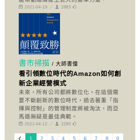
2021-04-19 ／
2883
書市掃描
/
大師書僮
看引領數位時代的Amazon如何創
新企業經營模式
未來，所有公司都將數位化。在這個需
要不斷創新的數位時代，過去著重「指
揮與控制」的管理制度將被淘汰，而亞
馬遜無疑是最佳典範。
2021-04-12 ／
2290
(current)
1
2
3
4
5
6
7
8
9